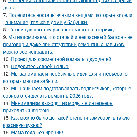
6.
В Швеции запретили оставлять кошек одних на целый
день.
7.
Поделитесь ностальгичными вещами, которые видели
, внимание, только в доме у бабушки.
8.
Семейную ипотеку распространят на вторичку.
9.
Мы напоминаем, что старый и некрасивый балкон - не
приговор и даже при отсутствии ремонтных навыков,
можно всё исправить.
10.
Проект для совместной комнаты двух детей.
11.
Поделитесь своей болью.
12.
Мы запоминаем необычные идеи для интерьера, о
которых многие забыли.
13.
Мы начинаем подготавливать подписчиков, которые
собираются делать ремонт в 2026 году.
14.
Минимализм выходит из моды - в интерьеры
приходит Cluttercore.
15.
Как можно было до такой степени замусорить такую
красивую кухню?
16.
Мама года без иронии!