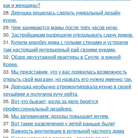
как и женщины?
28.
Девушка решилась сделать уникальный дизайн
кухни.
29.
Чем занимаются мамы после трёх часов ночи.
30.
Застройщикам разрешили откладывать сдачу домов.
31.
Купили коробку дома с голыми стенами и устроили
там настоящий интерьерный рай своими руками.
32.
Обзор двухэтажной квартиры в Сеуле, в южной
Корее.
33.
Мы представим, что у вас появилась возможность
открыть свой магазин, но назвать его нужно именно так.
34.
Девушка необычно отремонтировала кухню в своей
хрущёвке и получила кучу хейта.
35.
Вот что бывает, когда за дело берётся
профессиональный дизайнер.
36.
Мы запоминаем: доходы повышает интим.
37.
Вот такие развлечения у детей раньше были!
38.
Важность вентиляции в котельной частного дома