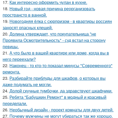
17.
Как интересно оформить чулан в кухне.
18.
Новый год - новая причина реорганизовать
пространсто в ванной.
19.
Новогодняя ёлка с сюрпризом - в квартиры россиян
заносят опасных клещей.
20.
Долина утверждает, что покупательница "не
Проявила Осмотрительность" - суд встал на сторону
певицы.
21.
А что было в вашей квартире или доме, когда вы в
него переехали?
22.
Наконец - то кто-то показал минусы "Современного"
ремонта.
23.
Разбирайте приблуды для шкафов, о которых вы
даже подумать не могли.
24.
Долой скучные тумбочки, да здравствуют шкафчики.
25.
Ребята "Бабушкин Ремонт" в модный и красивый
переделали.
26.
Необычный дизайн - проект комнаты для двух детей.
27.
Почему мужчины не могут убираться так же хорошо,