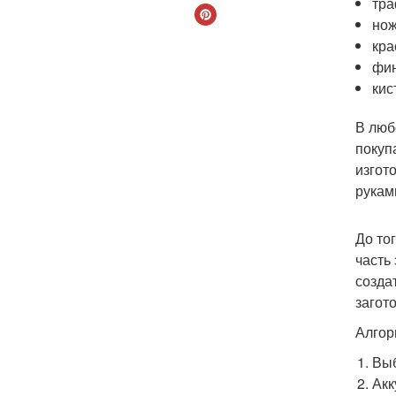
тра
нож
кра
фин
кис
В люб
покуп
изгот
рукам
До то
часть
созда
загот
Алгор
Выб
Акк