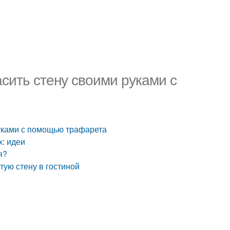
асить стену своими руками с
руками с помощью трафарета
х: идеи
я?
тую стену в гостиной