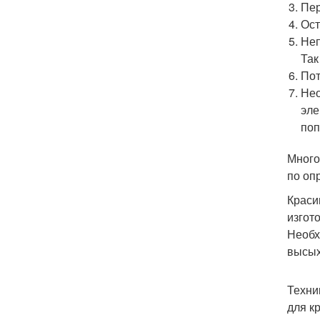
Пер
Ост
Неп
Так
Пот
Нео
эле
поп
Много
по оп
Краси
изгот
Необх
высых
Техни
для к