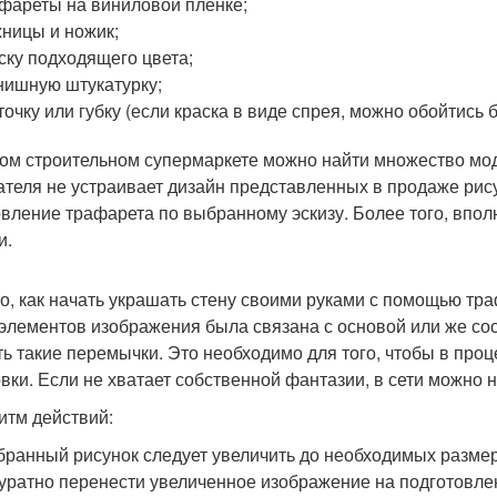
фареты на виниловой пленке;
ницы и ножик;
ску подходящего цвета;
ишную штукатурку;
точку или губку (если краска в виде спрея, можно обойтись б
ом строительном супермаркете можно найти множество мод
ателя не устраивает дизайн представленных в продаже рису
овление трафарета по выбранному эскизу. Более того, впол
и.
го, как начать украшать стену своими руками с помощью тра
 элементов изображения была связана с основой или же со
ть такие перемычки. Это необходимо для того, чтобы в проц
овки. Если не хватает собственной фантазии, в сети можно 
итм действий:
ранный рисунок следует увеличить до необходимых разме
уратно перенести увеличенное изображение на подготовлен