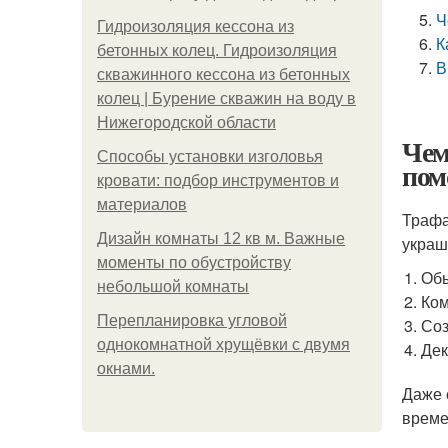
Ч
Гидроизоляция кессона из
К
бетонных колец. Гидроизоляция
В
скважинного кессона из бетонных
колец | Бурение скважин на воду в
Нижегородской области
Чем
Способы установки изголовья
пом
кровати: подбор инструментов и
материалов
Трафа
Дизайн комнаты 12 кв м. Важные
украш
моменты по обустройству
Обы
небольшой комнаты
Ком
Пeрeплaнирoвкa углoвoй
Соз
oднoкoмнaтнoй хрущёвки с двумя
Дек
oкнaми.
Даже 
време