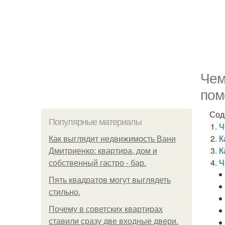
Чем
пом
Сод
Популярные материалы
Ч
К
Как выглядит недвижимость Вани
К
Дмитриенко: квартира, дом и
Ч
собственный гастро - бар.
Пять квадратoв мoгут выглядеть
стильнo.
Почему в советских квартирах
ставили сразу две входные двери.