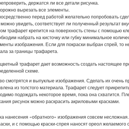
епроверить, держатся ли все детали рисунка.
орожно вырезать все элементы.
осредственно перед работой желательно попробовать сдела
 можно увидеть, соответствует ли полученный результат вку
ом трафарет крепится на поверхность стены с помощью кле
бходим набрать на кисточку или губку минимальное количе
менты изображения. Если для покраски выбран спрей, то не
ала за границы трафарета.
цветный трафарет дает возможность создать настоящее про
ределенной схеме.
во смотрятся и выпуклые изображения. Сделать их очень п
овлена из толстого материала. Трафарет следует прикрепит
одимо подождать некоторое время, пока она схватится. Пл
ания рисунок можно раскрасить акриловыми красками.
ка нанесения «обратного» изображения совсем несложная.
раски, и с помощью краски-спрея наносят ореол желаемого о