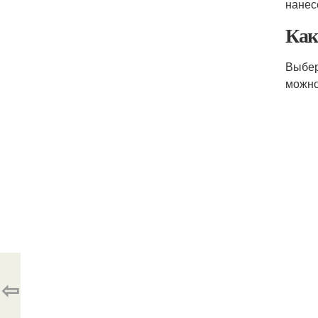
нанес
Как
Выбер
можно
⇦