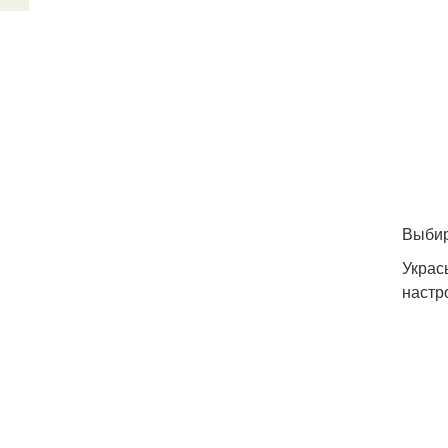
Выбир
Украс
настр