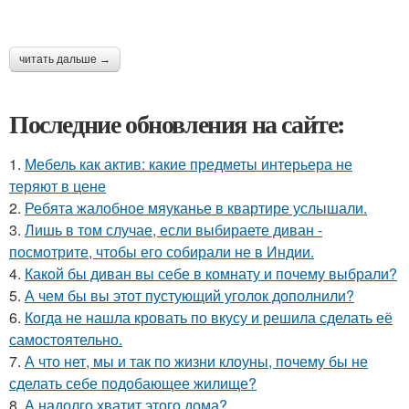
читать дальше →
Последние обновления на сайте:
1.
Мебель как актив: какие предметы интерьера не
теряют в цене
2.
Ребята жалобное мяуканье в квартире услышали.
3.
Лишь в том случае, если выбираете диван -
посмотрите, чтобы его собирали не в Индии.
4.
Какой бы диван вы себе в комнату и почему выбрали?
5.
А чем бы вы этот пустующий уголок дополнили?
6.
Когда не нашла кровать по вкусу и решила сделать её
самостоятельно.
7.
А что нет, мы и так по жизни клоуны, почему бы не
сделать себе подобающее жилище?
8.
А надолго хватит этого дома?