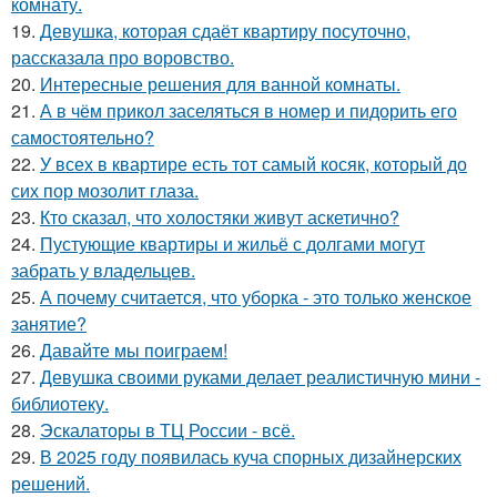
комнату.
19.
Девушка, которая сдаёт квартиру посуточно,
рассказала про воровство.
20.
Интересные решения для ванной комнаты.
21.
А в чём прикол заселяться в номер и пидорить его
самостоятельно?
22.
У всех в квартире есть тот самый косяк, который до
сих пор мозолит глаза.
23.
Кто сказал, что холостяки живут аскетично?
24.
Пустующие квартиры и жильё с долгами могут
забрать у владельцев.
25.
А почему считается, что уборка - это только женское
занятие?
26.
Давайте мы поиграем!
27.
Девушка своими руками делает реалистичную мини -
библиотеку.
28.
Эскалаторы в ТЦ России - всё.
29.
В 2025 году появилась куча спорных дизайнерских
решений.