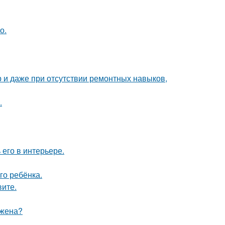
о.
р и даже при отсутствии ремонтных навыков,
.
его в интерьере.
го ребёнка.
вите.
 жена?