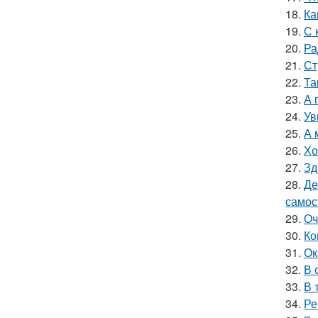
18.
Ка
19.
С 
20.
Ра
21.
Ст
22.
Та
23.
А 
24.
Ув
25.
А 
26.
Хо
27.
Зд
28.
Де
самос
29.
Оч
30.
Ко
31.
Ок
32.
В 
33.
В 
34.
Ре