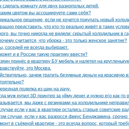
к сделать комнату для двух разнополых детей.
каким цветом вы ассоциируете сами себя?
дикальное решение, если не хочется покупать новый холод
рашно представить, что кто-то реально живёт в таких услов
кого, вы точно никогда не видели: скрытый холодильник в г
почему считается, что уборка - это только женское занятие?
ы, соседей не всегда выбирают.
может и в России такую практику ввести?
зяин принёс в квартиру БУ мебель и налетел на кругленьку
равствуйте, это Москва.
йствительно, зачем тратить безумные деньги на красивую в
тоятельно?
ередная поделка из шин на дачу.
гда муж купил 3D принтер за уйму денег и нужно его как-то
азывается, мы даже с резинками на холодильнике неправил
случае если у вас в квартире остались старые советские ра
том случае, если у вас разросся фикус Бенджамина, срочно 
монт в съёмной квартире - это всегда вопрос, который треб