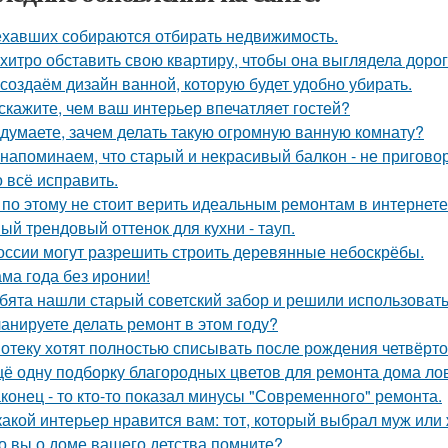
ехавших собираются отбирать недвижимость.
 хитро обставить свою квартиру, чтобы она выглядела дорог
создаём дизайн ванной, которую будет удобно убирать.
скажите, чем ваш интерьер впечатляет гостей?
 думаете, зачем делать такую огромную ванную комнату?
напоминаем, что старый и некрасивый балкон - не пригово
 всё исправить.
 по этому не стоит верить идеальным ремонтам в интернете
ый трендовый оттенок для кухни - тауп.
оссии могут разрешить строить деревянные небоскрёбы.
ма года без иронии!
бята нашли старый советский забор и решили использовать 
анируете делать ремонт в этом году?
отеку хотят полностью списывать после рождения четвёрто
ё одну подборку благородных цветов для ремонта дома ло
конец - то кто-то показал минусы "Современного" ремонта.
какой интерьер нравится вам: тот, который выбрал муж или
о вы о доме вашего детства помните?