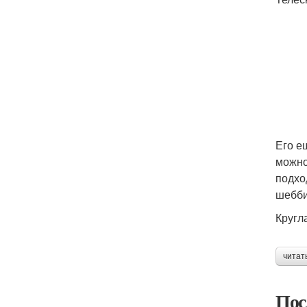
Его е
можно
подхо
шебби
Кругл
читат
Пос