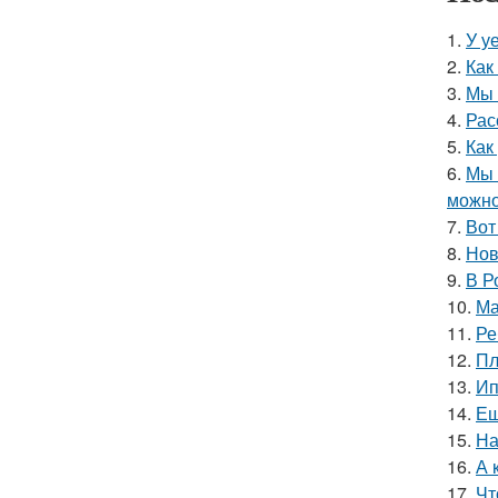
1.
У у
2.
Как
3.
Мы 
4.
Рас
5.
Как
6.
Мы 
можно
7.
Вот
8.
Нов
9.
В Р
10.
Ма
11.
Ре
12.
Пл
13.
Ип
14.
Ещ
15.
На
16.
А 
17.
Чт