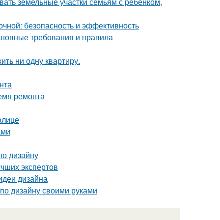
вать земельные участки семьям с ребёнком,
чной: безопасность и эффективность
основные требования и правила
вить ни одну квартиру.
нта
ремя ремонта
олице
ами
по дизайну
учших экспертов
 идеи дизайна
 по дизайну своими руками