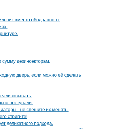
ильник вместо ободранного.
иях.
арнитуре.
ю сумму дезинсекторам.
ходную дверь, если можно её сделать
 реализовывать.
ьно поступали.
диаторы - не спешите их менять!
его стригите!
ует деликатного подхода.