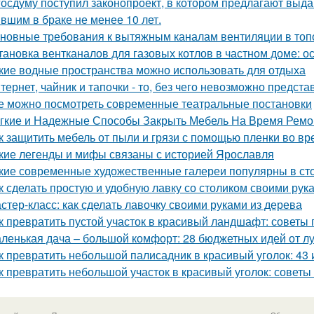
госдуму поступил законопроект, в котором предлагают выда
вшим в браке не менее 10 лет.
новные требования к вытяжным каналам вентиляции в топо
тановка вентканалов для газовых котлов в частном доме: 
кие водные пространства можно использовать для отдыха
тернет, чайник и тапочки - то, без чего невозможно предста
е можно посмотреть современные театральные постановки
гкие и Надежные Способы Закрыть Мебель На Время Ремо
к защитить мебель от пыли и грязи с помощью пленки во в
кие легенды и мифы связаны с историей Ярославля
кие современные художественные галереи популярны в ст
к сделать простую и удобную лавку со столиком своими рук
стер-класс: как сделать лавочку своими руками из дерева
к превратить пустой участок в красивый ландшафт: советы 
ленькая дача – большой комфорт: 28 бюджетных идей от л
к превратить небольшой палисадник в красивый уголок: 43
к превратить небольшой участок в красивый уголок: советы