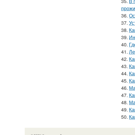
35.
В 
прожи
36.
Ос
37.
Ус
38.
Ка
39.
Ин
40.
Гд
41.
Ле
42.
Ка
43.
Ка
44.
Ка
45.
Ка
46.
Ма
47.
Ка
48.
Ма
49.
Ка
50.
Ка