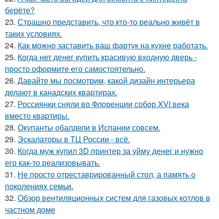
берёте?
23.
Страшно представить, что кто-то реально живёт в
таких условиях.
24.
Как можно заставить ваш фартук на кухне работать.
25.
Когда нет денег купить красивую входную дверь -
просто оформите его самостоятельно.
26.
Давайте мы посмотрим, какой дизайн интерьера
делают в канадских квартирах.
27.
Россиянки сняли во Флоренции собор XVI века
вместо квартиры.
28.
Окупанты обалдели в Испании совсем.
29.
Эскалаторы в ТЦ России - всё.
30.
Когда муж купил 3D принтер за уйму денег и нужно
его как-то реализовывать.
31.
Не просто отреставрированный стол, а память о
поколениях семьи.
32.
Обзор вентиляционных систем для газовых котлов в
частном доме