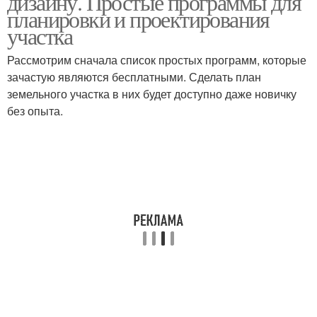
дизайну. Простые программы для
планировки и проектирования
участка
Программы по
Рассмотрим сначала список простых программ, которые
Ценная программа
созданию
зачастую являются бесплатными. Сделать план
земельного участка в них будет доступно даже новичку
без опыта.
Компьютерная
программа