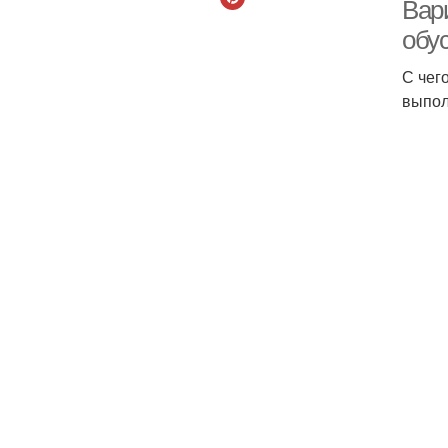
Вар
обу
С чег
выпол