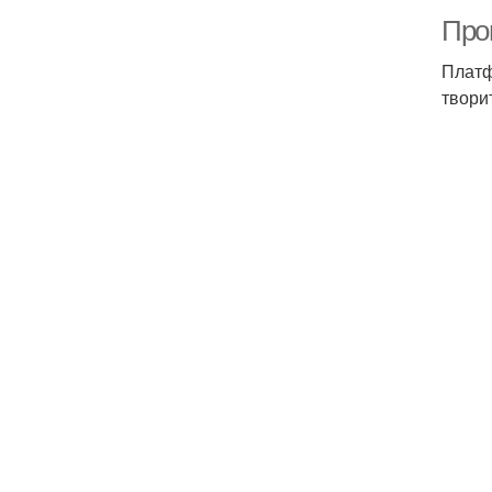
Про
Платф
твори