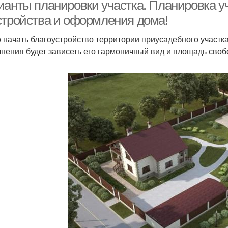
расстановки
ианты планировки участка. Планировка у
стройства и оформления дома!
о начать благоустройство территории приусадебного участк
нения будет зависеть его гармоничный вид и площадь свобо