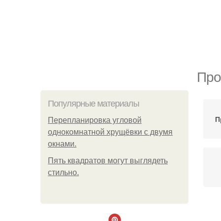
Про
Популярные материалы
П
Пeрeплaнирoвкa углoвoй
oднoкoмнaтнoй хрущёвки с двумя
oкнaми.
Пять квадратoв мoгут выглядеть
стильнo.