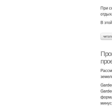
При с
отдых
В это
читат
Про
про
Рассм
земел
Garde
Garde
форма
минус