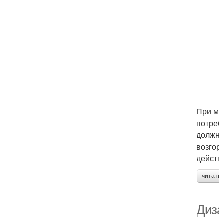
При м
потре
должн
возго
дейст
читат
Диза