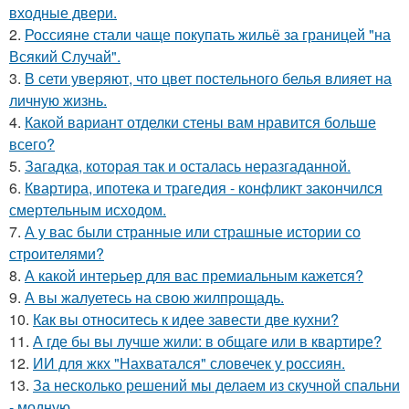
входные двери.
2.
Россияне стали чаще покупать жильё за границей "на
Всякий Случай".
3.
В сети уверяют, что цвет постельного белья влияет на
личную жизнь.
4.
Какой вариант отделки стены вам нравится больше
всего?
5.
Загадка, которая так и осталась неразгаданной.
6.
Квартира, ипотека и трагедия - конфликт закончился
смертельным исходом.
7.
А у вас были странные или страшные истории со
строителями?
8.
А какой интерьер для вас премиальным кажется?
9.
А вы жалуетесь на свою жилпрощадь.
10.
Как вы относитесь к идее завести две кухни?
11.
А где бы вы лучше жили: в общаге или в квартире?
12.
ИИ для жкх "Нахватался" словечек у россиян.
13.
За несколько решений мы делаем из скучной спальни
- модную.