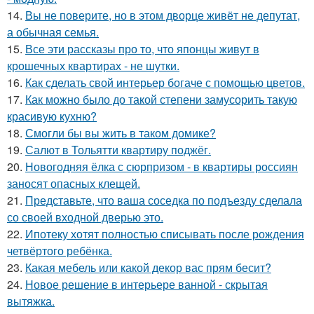
14.
Вы не поверите, но в этом дворце живёт не депутат,
а обычная семья.
15.
Все эти рассказы про то, что японцы живут в
крошечных квартирах - не шутки.
16.
Как сделать свой интерьер богаче с помощью цветов.
17.
Как можно было до такой степени замусорить такую
красивую кухню?
18.
Смогли бы вы жить в таком домике?
19.
Салют в Тольятти квартиру поджёг.
20.
Новогодняя ёлка с сюрпризом - в квартиры россиян
заносят опасных клещей.
21.
Представьте, что ваша соседка по подъезду сделала
со своей входной дверью это.
22.
Ипотеку хотят полностью списывать после рождения
четвёртого ребёнка.
23.
Какая мебель или какой декор вас прям бесит?
24.
Новое решение в интерьере ванной - скрытая
вытяжка.