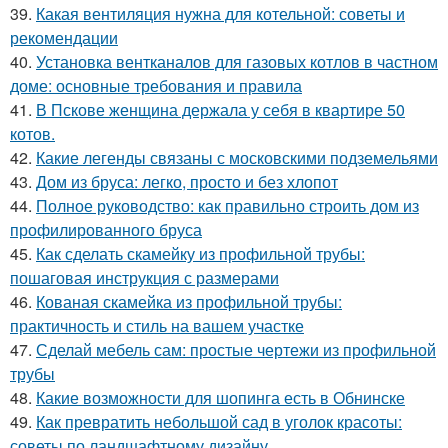
39.
Какая вентиляция нужна для котельной: советы и
рекомендации
40.
Установка вентканалов для газовых котлов в частном
доме: основные требования и правила
41.
В Пскове женщина держала у себя в квартире 50
котов.
42.
Какие легенды связаны с московскими подземельями
43.
Дом из бруса: легко, просто и без хлопот
44.
Полное руководство: как правильно строить дом из
профилированного бруса
45.
Как сделать скамейку из профильной трубы:
пошаговая инструкция с размерами
46.
Кованая скамейка из профильной трубы:
практичность и стиль на вашем участке
47.
Сделай мебель сам: простые чертежи из профильной
трубы
48.
Какие возможности для шопинга есть в Обнинске
49.
Как превратить небольшой сад в уголок красоты:
советы по ландшафтному дизайну