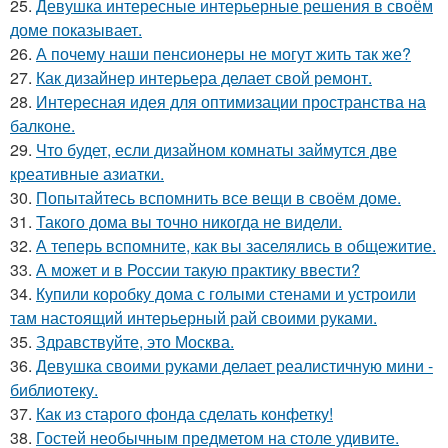
25.
Девушка интересные интерьерные решения в своём
доме показывает.
26.
А почему наши пенсионеры не могут жить так же?
27.
Как дизайнер интерьера делает свой ремонт.
28.
Интересная идея для оптимизации пространства на
балконе.
29.
Что будет, если дизайном комнаты займутся две
креативные азиатки.
30.
Попытайтесь вспомнить все вещи в своём доме.
31.
Такого дома вы точно никогда не видели.
32.
А теперь вспомните, как вы заселялись в общежитие.
33.
А может и в России такую практику ввести?
34.
Купили коробку дома с голыми стенами и устроили
там настоящий интерьерный рай своими руками.
35.
Здравствуйте, это Москва.
36.
Девушка своими руками делает реалистичную мини -
библиотеку.
37.
Как из старого фонда сделать конфетку!
38.
Гостей необычным предметом на столе удивите.