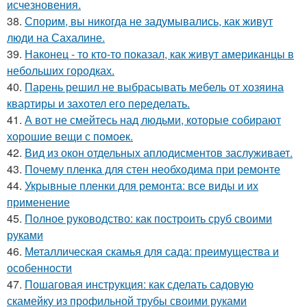
исчезновения.
38.
Спорим, вы никогда не задумывались, как живут
люди на Сахалине.
39.
Наконец - то кто-то показал, как живут американцы в
небольших городках.
40.
Парень решил не выбрасывать мебель от хозяина
квартиры и захотел его переделать.
41.
А вот не смейтесь над людьми, которые собирают
хорошие вещи с помоек.
42.
Вид из окон отдельных аплодисментов заслуживает.
43.
Почему пленка для стен необходима при ремонте
44.
Укрывные пленки для ремонта: все виды и их
применение
45.
Полное руководство: как построить сруб своими
руками
46.
Металлическая скамья для сада: преимущества и
особенности
47.
Пошаговая инструкция: как сделать садовую
скамейку из профильной трубы своими руками