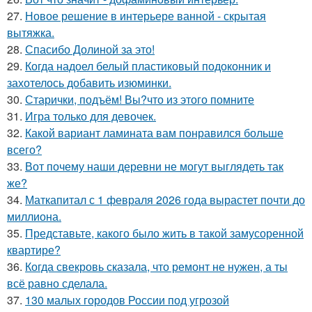
27.
Новое решение в интерьере ванной - скрытая
вытяжка.
28.
Спасибо Долиной за это!
29.
Когда надоел белый пластиковый подоконник и
захотелось добавить изюминки.
30.
Старички, подъём! Вы?что из этого помните
31.
Игра только для девочек.
32.
Какой вариант ламината вам понравился больше
всего?
33.
Вот почему наши деревни не могут выглядеть так
же?
34.
Маткапитал с 1 февраля 2026 года вырастет почти до
миллиона.
35.
Представьте, какого было жить в такой замусоренной
квартире?
36.
Когда свекровь сказала, что ремонт не нужен, а ты
всё равно сделала.
37.
130 малых городов России под угрозой