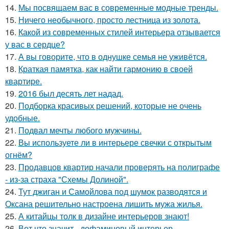
14.
Мы посвящаем вас в современные модные тренды.
15.
Ничего необычного, просто лестница из золота.
16.
Какой из современных стилей интерьера отзывается
у вас в сердце?
17.
А вы говорите, что в однушке семья не уживётся.
18.
Краткая памятка, как найти гармонию в своей
квартире.
19.
2016 был десять лет надад.
20.
Подборка красивых решений, которые не очень
удобные.
21.
Подвал мечты любого мужчины.
22.
Вы используете ли в интерьере свечки с открытым
огнём?
23.
Продавцов квартир начали проверять на полиграфе
- из-за страха "Схемы Долиной".
24.
Тут джиган и Самойлова под шумок разводятся и
Оксана решительно настроена лишить мужа жилья.
25.
А китайцы толк в дизайне интерьеров знают!
26.
Вот что значит - дофаминовый интерьер.