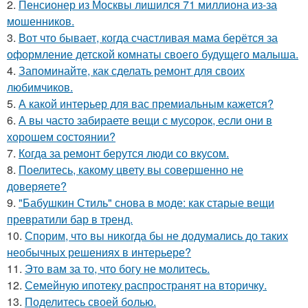
2.
Пенсионер из Москвы лишился 71 миллиона из-за
мошенников.
3.
Вот что бывает, когда счастливая мама берётся за
оформление детской комнаты своего будущего малыша.
4.
Запоминайте, как сделать ремонт для своих
любимчиков.
5.
А какой интерьер для вас премиальным кажется?
6.
А вы часто забираете вещи с мусорок, если они в
хорошем состоянии?
7.
Когда за ремонт берутся люди со вкусом.
8.
Поелитесь, какому цвету вы совершенно не
доверяете?
9.
"Бабушкин Стиль" снова в моде: как старые вещи
превратили бар в тренд.
10.
Спорим, что вы никогда бы не додумались до таких
необычных решениях в интерьере?
11.
Это вам за то, что богу не молитесь.
12.
Семейную ипотеку распространят на вторичку.
13.
Поделитесь своей болью.