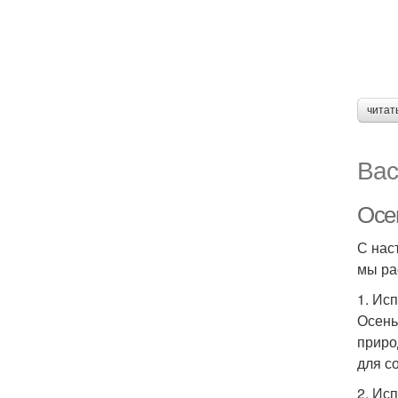
читат
Вас
Осе
С нас
мы ра
1. Ис
Осень
приро
для с
2. Ис