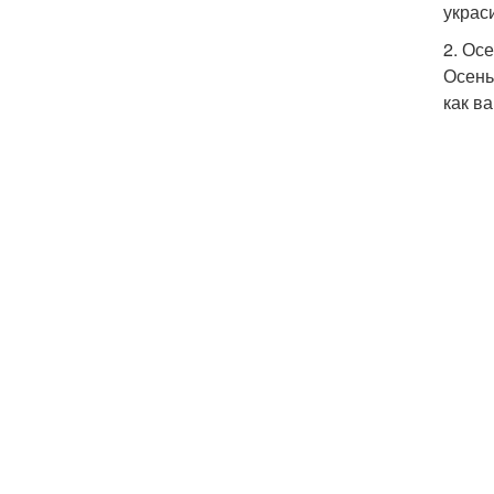
украс
2. Ос
Осень
как в