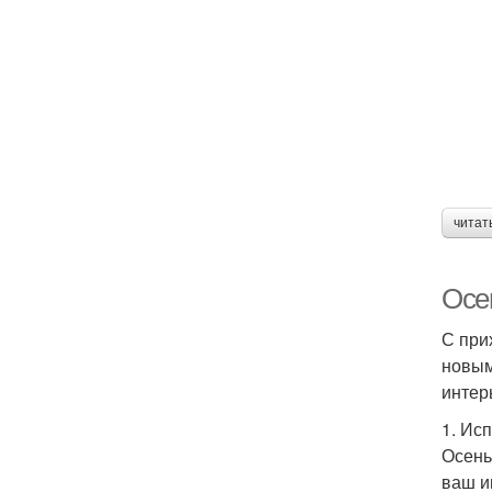
читат
Осе
С при
новым
интер
1. Ис
Осень
ваш и