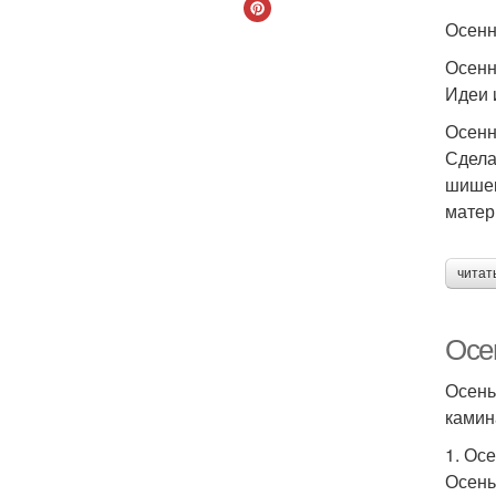
Осенн
Осенн
Идеи и
Осенн
Сдела
шишек
матер
читат
Осен
Осень
камин
1. Ос
Осень