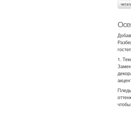
читат
Осе
Добав
Разбе
госте
1. Те
Замен
декор
акцен
Пледы
оттен
чтобы