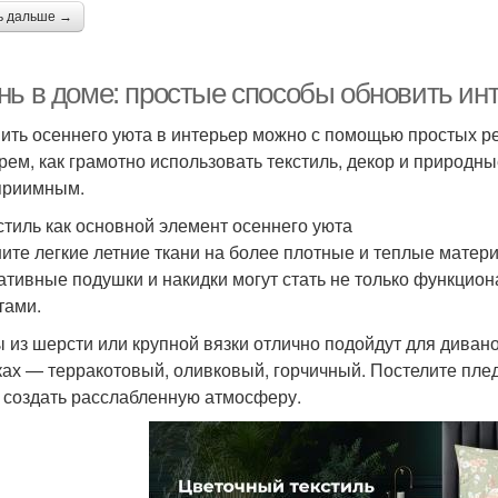
ь дальше →
нь в доме: простые способы обновить ин
ить осеннего уюта в интерьер можно с помощью простых ре
рем, как грамотно использовать текстиль, декор и природн
приимным.
кстиль как основной элемент осеннего уюта
ите легкие летние ткани на более плотные и теплые матери
ативные подушки и накидки могут стать не только функцио
тами.
 из шерсти или крупной вязки отлично подойдут для дивано
ках — терракотовый, оливковый, горчичный. Постелите плед
 создать расслабленную атмосферу.