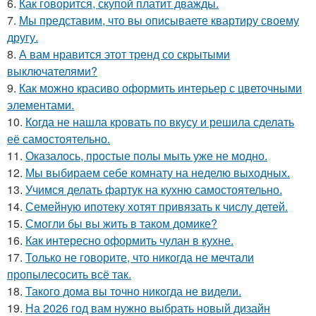
6.
Как говорится, скупой платит дважды.
7.
Мы представим, что вы описываете квартиру своему
другу.
8.
А вам нравится этот тренд со скрытыми
выключателями?
9.
Как можно красиво оформить интерьер с цветочными
элементами.
10.
Когда не нашла кровать по вкусу и решила сделать
её самостоятельно.
11.
Оказалось, простые полы мыть уже не модно.
12.
Мы выбираем себе комнату на неделю выходных.
13.
Учимся делать фартук на кухню самостоятельно.
14.
Семейную ипотеку хотят привязать к числу детей.
15.
Смогли бы вы жить в таком домике?
16.
Как интересно оформить чулан в кухне.
17.
Только не говорите, что никогда не мечтали
пропылесосить всё так.
18.
Такого дома вы точно никогда не видели.
19.
На 2026 год вам нужно выбрать новый дизайн