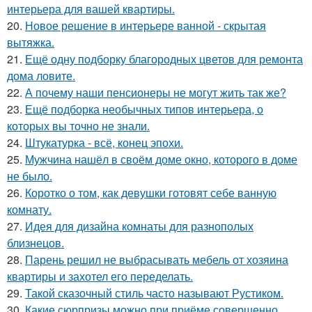
интерьера для вашей квартиры.
20.
Новое решение в интерьере ванной - скрытая
вытяжка.
21.
Ещё одну подборку благородных цветов для ремонта
дома ловите.
22.
А почему наши пенсионеры не могут жить так же?
23.
Ещё подборка необычных типов интерьера, о
которых вы точно не знали.
24.
Штукатурка - всё, конец эпохи.
25.
Мужчина нашёл в своём доме окно, которого в доме
не было.
26.
Коротко о том, как девушки готовят себе ванную
комнату.
27.
Идея для дизайна комнаты для разнополых
близнецов.
28.
Парень решил не выбрасывать мебель от хозяина
квартиры и захотел его переделать.
29.
Такой сказочный стиль часто называют Рустиком.
30.
Какие сюрпризы можно при приёме совершенно