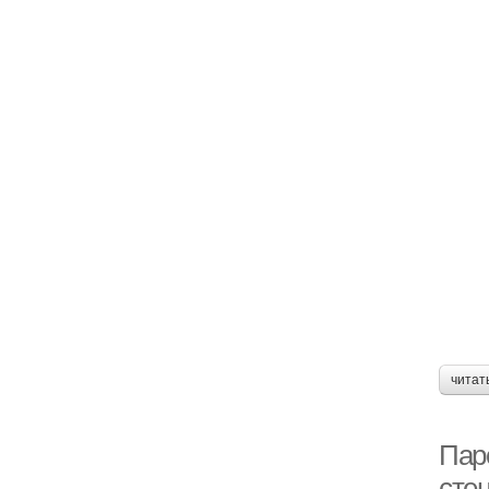
читат
Пар
сте