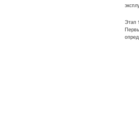
экспл
Этап 
Первы
опред