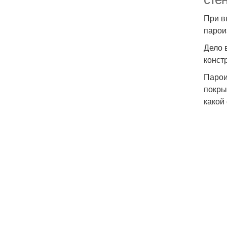
При в
парои
Дело 
конст
Парои
покры
какой