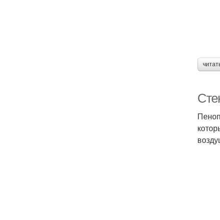
читат
Сте
Пеноп
котор
возду