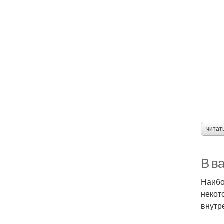
читат
В в
Наибо
некот
внутр