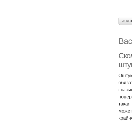
читат
Вас
Скол
шту
Оштук
обяза
сказы
повер
такая
может
крайн