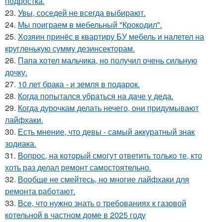
подростка.
23.
Увы, соседей не всегда выбирают.
24.
Мы поиграем в мебельный "Крокодил".
25.
Хозяин принёс в квартиру БУ мебель и налетел на
кругленькую сумму дезинсекторам.
26.
Папа хотел мальчика, но получил очень сильную
дочку.
27.
10 лет брака - и земля в подарок.
28.
Когда попытался убраться на даче у деда.
29.
Когда дурочкам делать нечего, они придумывают
лайфхаки.
30.
Есть мнение, что девы - самый аккуратный знак
зодиака.
31.
Вопрос, на который смогут ответить только те, кто
хоть раз делал ремонт самостоятельно.
32.
Вообще не смейтесь, но многие лайфхаки для
ремонта работают.
33.
Все, что нужно знать о требованиях к газовой
котельной в частном доме в 2025 году