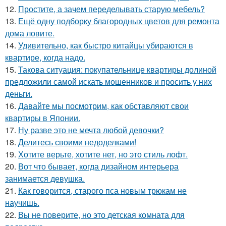
12.
Простите, а зачем переделывать старую мебель?
13.
Ещё одну подборку благородных цветов для ремонта
дома ловите.
14.
Удивительно, как быстро китайцы убираются в
квартире, когда надо.
15.
Такова ситуация: покупательнице квартиры долиной
предложили самой искать мошенников и просить у них
деньги.
16.
Давайте мы посмотрим, как обставляют свои
квартиры в Японии.
17.
Ну разве это не мечта любой девочки?
18.
Делитесь своими недоделками!
19.
Хотите верьте, хотите нет, но это стиль лофт.
20.
Вот что бывает, когда дизайном интерьера
занимается девушка.
21.
Как говорится, старого пса новым трюкам не
научишь.
22.
Вы не поверите, но это детская комната для