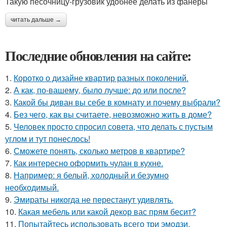
Такую песочницу-грузовик удобнее делать из фанеры
читать дальше →
Последние обновления на сайте:
1.
Коротко о дизайне квартир разных поколений.
2.
А как, по-вашему, было лучше: до или после?
3.
Какой бы диван вы себе в комнату и почему выбрали?
4.
Без чего, как вы считаете, невозможно жить в доме?
5.
Человек просто спросил совета, что делать с пустым
углом и тут понеслось!
6.
Сможете понять, сколько метров в квартире?
7.
Как интересно оформить чулан в кухне.
8.
Например: я белый, холодный и безумно
необходимый.
9.
Эмираты никогда не перестанут удивлять.
10.
Какая мебель или какой декор вас прям бесит?
11.
Попытайтесь использовать всего три эмодзи.