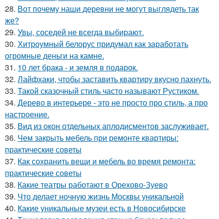
28.
Вот почему наши деревни не могут выглядеть так
же?
29.
Увы, соседей не всегда выбирают.
30.
Хитроумный белорус придумал как заработать
огромные деньги на камне.
31.
10 лет брака - и земля в подарок.
32.
Лайфхаки, чтобы заставить квартиру вкусно пахнуть.
33.
Такой сказочный стиль часто называют Рустиком.
34.
Дерево в интерьере - это не просто про стиль, а про
настроение.
35.
Вид из окон отдельных аплодисментов заслуживает.
36.
Чем закрыть мебель при ремонте квартиры:
практические советы
37.
Как сохранить вещи и мебель во время ремонта:
практические советы
38.
Какие театры работают в Орехово-Зуево
39.
Что делает ночную жизнь Москвы уникальной
40.
Какие уникальные музеи есть в Новосибирске