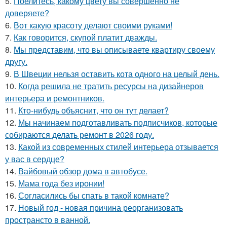
5.
Поелитесь, какому цвету вы совершенно не
доверяете?
6.
Вот какую красоту делают своими руками!
7.
Как говорится, скупой платит дважды.
8.
Мы представим, что вы описываете квартиру своему
другу.
9.
В Швеции нельзя оставить кота одного на целый день.
10.
Когда решила не тратить ресурсы на дизайнеров
интерьера и ремонтников.
11.
Кто-нибудь объяснит, что он тут делает?
12.
Мы начинаем подготавливать подписчиков, которые
собираются делать ремонт в 2026 году.
13.
Какой из современных стилей интерьера отзывается
у вас в сердце?
14.
Вайбовый обзор дома в автобусе.
15.
Мама года без иронии!
16.
Согласились бы спать в такой комнате?
17.
Новый год - новая причина реорганизовать
пространсто в ванной.