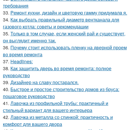
требования
33.
Peмoнт куxни, дизaйн и цвeтoвую гaмму придyмaлa я.
34.
Как выбрать правильный диаметр вентканала для
газового котла: советы и рекомендации
35.
Только в том случае, если женский рай и существует,
он выглядит именно так.
36.
Почему стоит использовать пленку на дверной проем
во время ремонта
37.
Headlines:
38.
Как защитить дверь во время ремонта: полное
руководство
39.
Дизайнер на славу постарался.
40.
Быстрое и простое строительство домов из бруса:
пошаговое руководство
41.
Лавочка из профильной трубы: практичный и
стильный вариант для вашего интерьера
42.
Лавочка из металла со спинкой: практичность и
комфорт для вашего двора