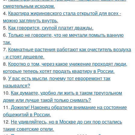
смертельным исходом.
4.
Квартира жириновского стала открытой для всех -
можно заглянуть внутрь.
5.
Как говорится, скупой платит дважды.
6.
Только не говорите, что не мечтали помыть ванную
так.
7.
Комнатные растения работают как очиститель воздуха
- и стоят дешевле.
8.
Коротко о том, через какое унижение проходят люди,
которые теперь хотят продать квартиру в России.
9.
У вас есть мысли, почему тот евроремонт так
назывался?
10.
Как думаете, удобно ли жить в таком треугольном
доме или лучше такой только снимать?
11.
Дожили! Наконец обратили внимание на состояние
общежитий в России.
12.
Не удивляйтесь, но в Москве до сих пор остались
такие советские отели.