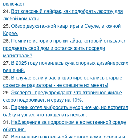
включает.
24.
Вот классный лайфак, как подобрать люстру для
любой комнаты.
25.
Обзор двухэтажной квартиры в Сеуле, в южной
Корее.
26.
Помните историю про китайца, который отказался
продавать свой дом и остался жить посреди
магистрали?
27.
В 2025 году появилась куча спорных дизайнерских
решений.
28.
В случае если у вас в квартире остались старые
советские радиаторы - не спешите их менять!
29.
Эксперты предупреждают, что вторичное жильё
скоро подорожает, и сразу на 10%.
30.
Парень хотел выбросить мусор ночью, но встретил
бабку и узнал, что так делать нельзя.
31.
Наблюдение за подростком в естественной среде
обитания.
32.
Вентиляция в котельной частного дома: основы и