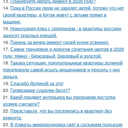
13.
Планируете делать ремонт в 2026 году?
14.
Пока в России люди не заводят детей, потому что нет
своей квартиры, в Китае живут с детьми прямо в
машине.
15.
Новогодняя ёлка с сюрпризом - в квартиры россиян
заносят опасных клещей.
16.
Парень за вечер ремонт своей кухни освежил.
17.
Самое трендовое и дорогое сочетания цветов в 2026
году: тёмно - бирюзовый, бардовый и золотой.
18.
Такова ситуация: покупательнице квартиры долиной
предложили самой искать мошенников и просить у них
деньги.
19.
Спасибо Долиной за это!
20.
Громоздкие сушилки бесят?
21.
Какой предмет интерьера вы признаком достатка
хозяев считаете?
22.
Представьте, что вы поселились в квартиру без
ремонта.
23.
В Алматы микроволновка свет в соседнем подъезде