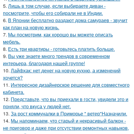
5.
Лишь в том случае, если выбираете диван -
посмотрите, чтобы его собирали не в Индии.
6.
В Японии бесплатно раздают дома самураев - звучит
как план на новую жизнь.
7.
Мы посмотрим, как хорошо вы можете описать
мебель.
8.
Есть три квартиры - готовьтесь платить больше.
9.
Вы уже знаете много трендов в современном
интерьера, благодаря нашей группе!
10.
Лайфхак: нет денег на новую кухню, а изменений
хочется?
11.
Интересное дизайнерское решение для совместного
кабинета.
12.
Представьте, что вы приехали в гости, увидели это и
поняли, что вкуса у людей нет.
13.
За рост коммуналки в Приморье " ветер"Назначили.
14.
Мы напоминаем, что старый и некрасивый балкон -
не приговор и даже при отсутствии ремонтных навыков,