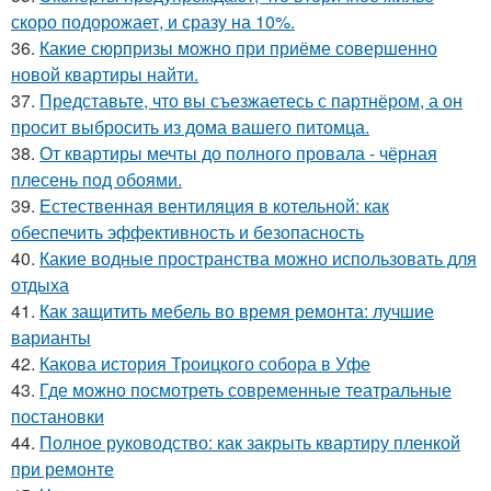
скоро подорожает, и сразу на 10%.
36.
Какие сюрпризы можно при приёме совершенно
новой квартиры найти.
37.
Представьте, что вы съезжаетесь с партнёром, а он
просит выбросить из дома вашего питомца.
38.
От квартиры мечты до полного провала - чёрная
плесень под обоями.
39.
Естественная вентиляция в котельной: как
обеспечить эффективность и безопасность
40.
Какие водные пространства можно использовать для
отдыха
41.
Как защитить мебель во время ремонта: лучшие
варианты
42.
Какова история Троицкого собора в Уфе
43.
Где можно посмотреть современные театральные
постановки
44.
Полное руководство: как закрыть квартиру пленкой
при ремонте