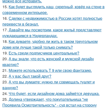
можно всё исправить.
15.
Как будет выглядить наш, скрепный, ковёр на стене в
современном интерьере.
16.
Сделки с недвижимостью в России хотят полностью
перевести в безнал.
17.
Давайте мы посмотрим, какое жильё представляют
нуждающимся в Нидерландах.
18.
Как думаете, удобно ли жить в таком треугольном
доме или лучше такой только снимать?
19.
Есть среди подписчиков центральные?
20.
А вы знали, что есть женский и мужской дизайн
квартир?
21.
Можете использовать Т 9 или свою фантазию.
22.
А у вас был такой друг?
23.
А что вы думаете: нужно ли совмещать туалет и
ванную?
24.
Что будет, если дизайном дома займётся девушка.
25.
Долина утверждает, что покупательница "не
Проявила Осмотрительность" - суд встал на сторону