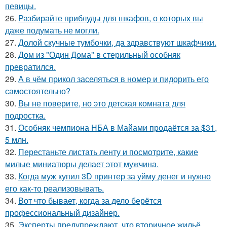
певицы.
26.
Разбирайте приблуды для шкафов, о которых вы
даже подумать не могли.
27.
Долой скучные тумбочки, да здравствуют шкафчики.
28.
Дом из "Один Дома" в стерильный особняк
превратился.
29.
А в чём прикол заселяться в номер и пидорить его
самостоятельно?
30.
Вы не поверите, но это детская комната для
подростка.
31.
Особняк чемпиона НБА в Майами продаётся за $31,
5 млн.
32.
Перестаньте листать ленту и посмотрите, какие
милые миниатюры делает этот мужчина.
33.
Когда муж купил 3D принтер за уйму денег и нужно
его как-то реализовывать.
34.
Вот что бывает, когда за дело берётся
профессиональный дизайнер.
35.
Эксперты предупреждают, что вторичное жильё