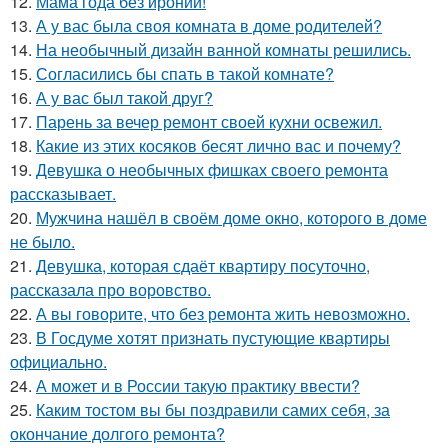
12.
Мама года без иронии!
13.
А у вас была своя комната в доме родителей?
14.
На необычный дизайн ванной комнаты решились.
15.
Согласились бы спать в такой комнате?
16.
А у вас был такой друг?
17.
Парень за вечер ремонт своей кухни освежил.
18.
Какие из этих косяков бесят лично вас и почему?
19.
Девушка о необычных фишках своего ремонта
рассказывает.
20.
Мужчина нашёл в своём доме окно, которого в доме
не было.
21.
Девушка, которая сдаёт квартиру посуточно,
рассказала про воровство.
22.
А вы говорите, что без ремонта жить невозможно.
23.
В Госдуме хотят признать пустующие квартиры
официально.
24.
А может и в России такую практику ввести?
25.
Каким тостом вы бы поздравили самих себя, за
окончание долгого ремонта?