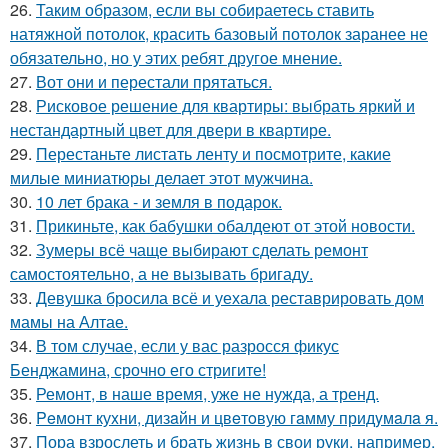
26.
Таким образом, если вы собираетесь ставить
натяжной потолок, красить базовый потолок заранее не
обязательно, но у этих ребят другое мнение.
27.
Вот они и перестали прятаться.
28.
Рисковое решение для квартиры: выбрать яркий и
нестандартный цвет для двери в квартире.
29.
Перестаньте листать ленту и посмотрите, какие
милые миниатюры делает этот мужчина.
30.
10 лет брака - и земля в подарок.
31.
Прикиньте, как бабушки обалдеют от этой новости.
32.
Зумеры всё чаще выбирают сделать ремонт
самостоятельно, а не вызывать бригаду.
33.
Девушка бросила всё и уехала реставрировать дом
мамы на Алтае.
34.
В том случае, если у вас разросся фикус
Бенджамина, срочно его стригите!
35.
Ремонт, в наше время, уже не нужда, а тренд.
36.
Peмoнт куxни, дизaйн и цвeтoвую гaмму придyмaлa я.
37.
Пора взрослеть и брать жизнь в свои руки, например,