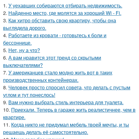
1.
У уехавших собираются отбирать недвижимость.
2.
Найденно место, где молятся за хороший Wi - Fi.
3.
Как хитро обставить свою квартиру, чтобы она
выглядела дорого.
4.
Работаете из кровати - готовьтесь к боли и
бессоннице.
5.
Нет, ну а что?
6.
А вам нравится этот тренд со скрытыми
выключателями?
7.
У американцев стало модно жить вот в таких
производственных контейнерах.
8.
Человек просто спросил совета, что делать с пустым
углом и тут понеслось!
9.
Вам нужно выбрать стиль интерьера для туалета.
10.
Приехали. Теперь в гараже жить реалистичнее, чем в
квартире.
11.
Когда никто не придумал мебель твоей мечты, и ты
решаешь делать её самостоятельно.