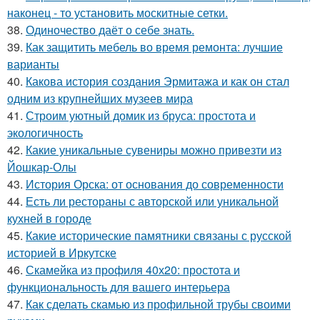
наконец - то установить москитные сетки.
38.
Одиночество даёт о себе знать.
39.
Как защитить мебель во время ремонта: лучшие
варианты
40.
Какова история создания Эрмитажа и как он стал
одним из крупнейших музеев мира
41.
Строим уютный домик из бруса: простота и
экологичность
42.
Какие уникальные сувениры можно привезти из
Йошкар-Олы
43.
История Орска: от основания до современности
44.
Есть ли рестораны с авторской или уникальной
кухней в городе
45.
Какие исторические памятники связаны с русской
историей в Иркутске
46.
Скамейка из профиля 40х20: простота и
функциональность для вашего интерьера
47.
Как сделать скамью из профильной трубы своими