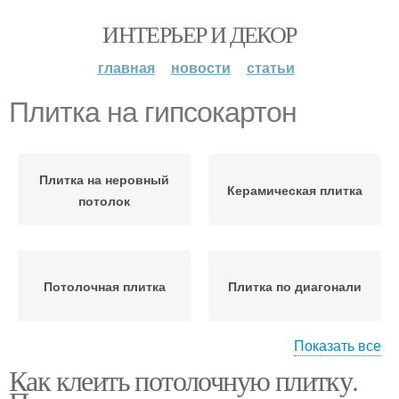
ИНТЕРЬЕР И ДЕКОР
главная
новости
статьи
Плитка на гипсокартон
Плитка на неровный
Керамическая плитка
потолок
Потолочная плитка
Плитка по диагонали
Показать все
Как клеить потолочную плитку.
Плитка к собственным
Плитка на жидкие
шедеврам
гвозди