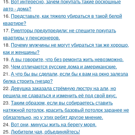
15.
Вот интересно, зачем покупать такие роскошные
авто - дома?
16.
Представьте, как тяжело убираться в такой белой
квартире?
17.
Риелторы предупредили: не спешите покупать
квартиры у пенсионеров.
18.
Почему мужчины не могут убираться так же хорошо,
как и женщины?
19.
А вы говорите, что без ремонта жить невозможно.
20.
Чем отличаются русские дома и американские.
21.
А что бы вы сделали, если бы к вам на окно залезла
белка строить гнездо?
22.
Девушка заказала стрёмную люстру на али, но
решила не сдаваться и изменить её под свой вкус.
23.
Таким образом, если вы собираетесь ставить
натяжной потолок, красить базовый потолок заранее не
обязательно, но у этих ребят другое мнение.
24.
Вот они, минусы жить на берегу моря.
25.
Любители чая, объединяйтесь!