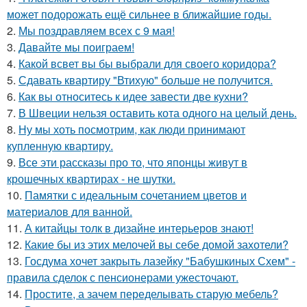
может подорожать ещё сильнее в ближайшие годы.
2.
Мы поздравляем всех с 9 мая!
3.
Давайте мы поиграем!
4.
Какой всвет вы бы выбрали для своего коридора?
5.
Сдавать квартиру "Втихую" больше не получится.
6.
Как вы относитесь к идее завести две кухни?
7.
В Швеции нельзя оставить кота одного на целый день.
8.
Ну мы хоть посмотрим, как люди принимают
купленную квартиру.
9.
Все эти рассказы про то, что японцы живут в
крошечных квартирах - не шутки.
10.
Памятки с идеальным сочетанием цветов и
материалов для ванной.
11.
А китайцы толк в дизайне интерьеров знают!
12.
Какие бы из этих мелочей вы себе домой захотели?
13.
Госдума хочет закрыть лазейку "Бабушкиных Схем" -
правила сделок с пенсионерами ужесточают.
14.
Простите, а зачем переделывать старую мебель?