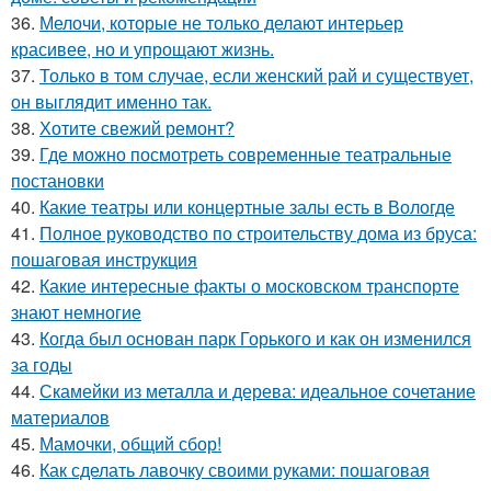
36.
Мелочи, которые не только делают интерьер
красивее, но и упрощают жизнь.
37.
Только в том случае, если женский рай и существует,
он выглядит именно так.
38.
Хотите свежий ремонт?
39.
Где можно посмотреть современные театральные
постановки
40.
Какие театры или концертные залы есть в Вологде
41.
Полное руководство по строительству дома из бруса:
пошаговая инструкция
42.
Какие интересные факты о московском транспорте
знают немногие
43.
Когда был основан парк Горького и как он изменился
за годы
44.
Скамейки из металла и дерева: идеальное сочетание
материалов
45.
Мамочки, общий сбор!
46.
Как сделать лавочку своими руками: пошаговая