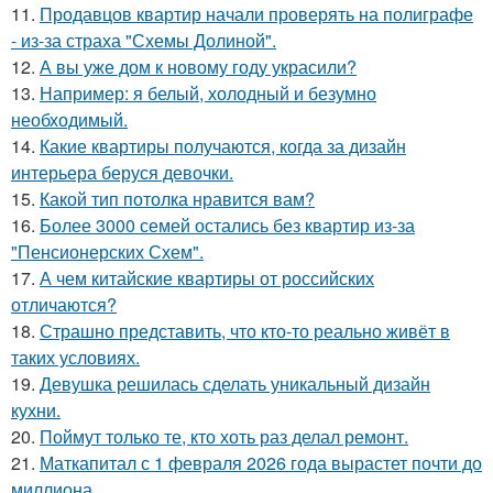
11.
Продавцов квартир начали проверять на полиграфе
- из-за страха "Схемы Долиной".
12.
А вы уже дом к новому году украсили?
13.
Например: я белый, холодный и безумно
необходимый.
14.
Какие квартиры получаются, когда за дизайн
интерьера беруся девочки.
15.
Какой тип потолка нравится вам?
16.
Более 3000 семей остались без квартир из-за
"Пенсионерских Схем".
17.
А чем китайские квартиры от российских
отличаются?
18.
Страшно представить, что кто-то реально живёт в
таких условиях.
19.
Девушка решилась сделать уникальный дизайн
кухни.
20.
Поймут только те, кто хоть раз делал ремонт.
21.
Маткапитал с 1 февраля 2026 года вырастет почти до
миллиона.