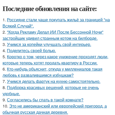
Последние обновления на сайте:
1.
Россияне стали чаще покупать жильё за границей "на
Всякий Случай".
2.
"Когда Рекламу Делал ИИ После Бессонной Ночи"
застройщик удивил странным котом на билборде.
3.
Учимся за копейки улучшать свой интерьер.
4.
Поделитесь своей болью.
5.
Коротко о том, через какое унижение проходят люди,
которые теперь хотят продать квартиру в России.
6.
Кто-нибудь объяснит, откуда у миллениалов такая
любовь к развалившимся избушкам?
7.
Учимся делать фартук на кухню самостоятельно.
8.
Подборка красивых решений, которые не очень
удобные.
9.
Согласились бы спать в такой комнате?
10.
Это не американский или европейский пригород, а
обычная русская дачная деревня.