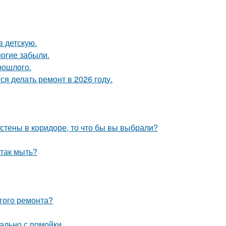
в детскую.
огие забыли.
рошлого.
я делать ремонт в 2026 году.
 стены в коридоре, то что бы вы выбрали?
 так мыть?
лгого ремонта?
ально с помойки.