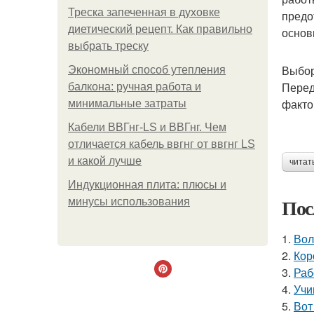
Треска запеченная в духовке
предо
диетический рецепт. Как правильно
основ
выбрать треску
Выбор
Экономный способ утепления
Перед
балкона: ручная работа и
факто
минимальные затраты
Кабели ВВГнг-LS и ВВГнг. Чем
отличается кабель ввгнг от ввгнг LS
и какой лучше
читат
Индукционная плита: плюсы и
Пос
минусы использования
1.
Вол
2.
Кор
3.
Раб
4.
Учи
5.
Вот