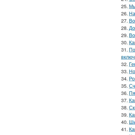
25.
Мы
26.
На
27.
Во
28.
До
29.
Во
30.
Ка
31.
По
включ
32.
Ге
33.
Но
34.
Ро
35.
Сч
36.
Пя
37.
Ка
38.
Ск
39.
Ка
40.
Ши
41.
Ка