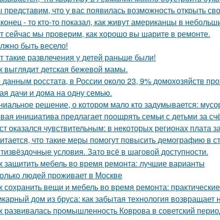
 представим, что у вас появилась возможность открыть свой
конец - то кто-то показал, как живут американцы в небольш
т сейчас мы проверим, как хорошо вы шарите в ремонте.
лжно быть весело!
т такие развлечения у детей раньше были!
к выглядит детская бежевой мамы.
 данным росстата, в России около 23, 9% домохозяйств п
ая дачи и дома на одну семью.
ниальное решение, о котором мало кто задумывается: мус
вая инициатива предлагает поощрять семьи с детьми за сч
ст оказался чувствительным: в некоторых регионах плата з
итается, что такие меры помогут повысить демографию в с
тизвёздочные условия. Зато всё в шаговой доступности.
к защитить мебель во время ремонта: лучшие варианты
олько людей проживает в Москве
к сохранить вещи и мебель во время ремонта: практически
карный дом из бруса: как забытая технология возвращает
к развивалась промышленность Коврова в советский перио