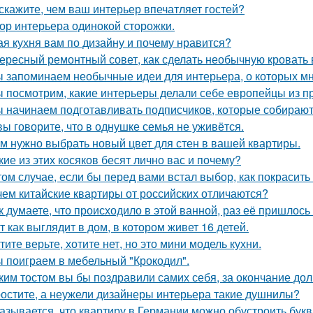
скажите, чем ваш интерьер впечатляет гостей?
ор интерьера одинокой сторожки.
ая кухня вам по дизайну и почему нравится?
ересный ремонтный совет, как сделать необычную кровать 
 запоминаем необычные идеи для интерьера, о которых мн
 посмотрим, какие интерьеры делали себе европейцы из п
 начинаем подготавливать подписчиков, которые собираютс
вы говорите, что в однушке семья не уживётся.
м нужно выбрать новый цвет для стен в вашей квартиры.
кие из этих косяков бесят лично вас и почему?
том случае, если бы перед вами встал выбор, как покрасить
чем китайские квартиры от российских отличаются?
к думаете, что происходило в этой ванной, раз её пришлось
т как выглядит в дом, в котором живет 16 детей.
тите верьте, хотите нет, но это мини модель кухни.
 поиграем в мебельный "Крокодил".
ким тостом вы бы поздравили самих себя, за окончание до
остите, а неужели дизайнеры интерьера такие душнилы?
азывается, что квартиру в Германии можно обустроить букв