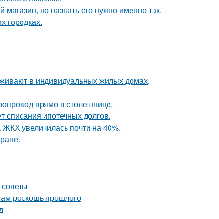
 магазин, но назвать его нужно именно так.
их городках.
роживают в индивидуальных жилых домах,
оропровод прямо в столешнице.
ёт списания ипотечных долгов.
а ЖКХ увеличилась почти на 40%.
тране.
е советы
 нам роскошь прошлого
д