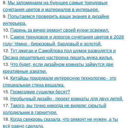
8.
Мы запоминаем на будущее самые трендовые
сочетания цветов и материалов в интерьере.
9.
Попытаемся проверить ваши знания в дизайне
интерьера.
10.
Парень за вечер ремонт своей кухни освежил.
11.
Самое трендовое и дорогое сочетания цветов в 2026
году: тёмно - бирюзовый, бардовый и золотой.
12.
Тут джиган и Самойлова под шумок разводятся и
Оксана решительно настроена лишить мужа жилья.
13.
Что будет, если дизайном комнаты займутся две
креативные азиатки.
14.
Китайцы придумали интересную технологию - это
специальная стена вешалка.
15.
Громоздкие сушилки бесят?
16.
Необычный дизайн - проект комнаты для двух детей.
17.
Такого, вы точно никогда не видели: скрытый
холодильник в гарнитуре.
18.
Когда свекровь сказала, что ремонт не нужен, а ты
всё равно сделала.