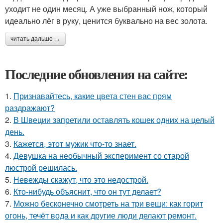
уходит не один месяц. А уже выбранный нож, который
идеально лёг в руку, ценится буквально на вес золота.
читать дальше →
Последние обновления на сайте:
1.
Признавайтесь, какие цвета стен вас прям
раздражают?
2.
В Швеции запретили оставлять кошек одних на целый
день.
3.
Кажется, этот мужик что-то знает.
4.
Девушка на необычный эксперимент со старой
люстрой решилась.
5.
Невежды скажут, что это недострой.
6.
Кто-нибудь объяснит, что он тут делает?
7.
Можно бесконечно смотреть на три вещи: как горит
огонь, течёт вода и как другие люди делают ремонт.