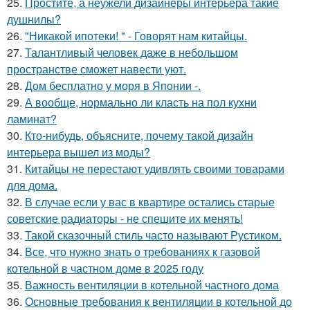
25.
Простите, а неужели дизайнеры интерьера такие
душнилы?
26.
"Никакой ипотеки! " - Говорят нам китайцы.
27.
Талантливый человек даже в небольшом
пространстве сможет навести уют.
28.
Дом бесплатно у моря в Японии -.
29.
А вообще, нормально ли класть на пол кухни
ламинат?
30.
Кто-нибудь, объясните, почему такой дизайн
интерьера вышел из моды?
31.
Китайцы не перестают удивлять своими товарами
для дома.
32.
В случае если у вас в квартире остались старые
советские радиаторы - не спешите их менять!
33.
Такой сказочный стиль часто называют Рустиком.
34.
Все, что нужно знать о требованиях к газовой
котельной в частном доме в 2025 году
35.
Важность вентиляции в котельной частного дома
36.
Основные требования к вентиляции в котельной до