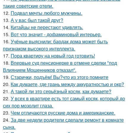
такие советские отели.
12.
Подвал мечты любого мужчины.
13.
А у вас был такой друг?
14.
Китайцы не перестают удивлять.
15.
Вот что значит - дофаминовый интерьер.
16.
Учёные выяснили: бардак дома может быть
признаком высокого интеллекта.
17.
Пора квартиру на новый год готовить!
18.
Впервые суд пенсионерке в отмене сделки "под
Влиянием Мошенников отказал".
19.
Старички, подъём! Вы?что из этого помните
20.
Как думаете, где грань между аккуратностью и окр?
21.
А такой ли это серьёзный косяк, как думаете?
22.
У всех в квартире есть тот самый косяк, который до
сих пор мозолит глаза.
23.
Чем отличаются русские дома и американские.
24.
За две недели родители сделали ремонт в комнате
сына.