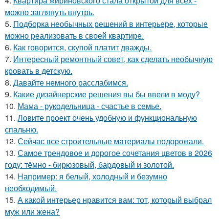
4.
Квартира жириновского стала открытой для всех -
можно заглянуть внутрь.
5.
Подборка необычных решений в интерьере, которые
можно реализовать в своей квартире.
6.
Как говорится, скупой платит дважды.
7.
Интересный ремонтный совет, как сделать необычную
кровать в детскую.
8.
Давайте немного расслабимся.
9.
Какие дизайнерские решения вы бы ввели в моду?
10.
Мама - рукодельница - счастье в семье.
11.
Ловите проект очень удобную и функциональную
спальню.
12.
Сейчас все строительные материалы подорожали.
13.
Самое трендовое и дорогое сочетания цветов в 2026
году: тёмно - бирюзовый, бардовый и золотой.
14.
Например: я белый, холодный и безумно
необходимый.
15.
А какой интерьер нравится вам: тот, который выбрал
муж или жена?