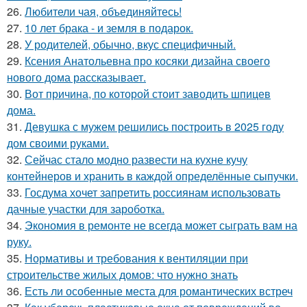
26.
Любители чая, объединяйтесь!
27.
10 лет брака - и земля в подарок.
28.
У родителей, обычно, вкус специфичный.
29.
Ксения Анатольевна про косяки дизайна своего
нового дома рассказывает.
30.
Вот причина, по которой стоит заводить шпицев
дома.
31.
Девушка с мужем решились построить в 2025 году
дом своими руками.
32.
Сейчас стало модно развести на кухне кучу
контейнеров и хранить в каждой определённые сыпучки.
33.
Госдума хочет запретить россиянам использовать
дачные участки для зароботка.
34.
Экономия в ремонте не всегда может сыграть вам на
руку.
35.
Нормативы и требования к вентиляции при
строительстве жилых домов: что нужно знать
36.
Есть ли особенные места для романтических встреч