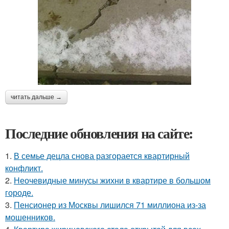
читать дальше →
Последние обновления на сайте:
1.
В семье децла снова разгорается квартирный
конфликт.
2.
Неочевидные минусы жихни в квартире в большом
городе.
3.
Пенсионер из Москвы лишился 71 миллиона из-за
мошенников.