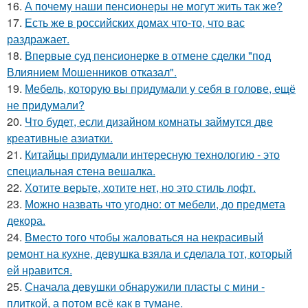
16.
А почему наши пенсионеры не могут жить так же?
17.
Есть же в российских домах что-то, что вас
раздражает.
18.
Впервые суд пенсионерке в отмене сделки "под
Влиянием Мошенников отказал".
19.
Мебель, которую вы придумали у себя в голове, ещё
не придумали?
20.
Что будет, если дизайном комнаты займутся две
креативные азиатки.
21.
Китайцы придумали интересную технологию - это
специальная стена вешалка.
22.
Хотите верьте, хотите нет, но это стиль лофт.
23.
Можно назвать что угодно: от мебели, до предмета
декора.
24.
Вместо того чтобы жаловаться на некрасивый
ремонт на кухне, девушка взяла и сделала тот, который
ей нравится.
25.
Сначала девушки обнаружили пласты с мини -
плиткой, а потом всё как в тумане.