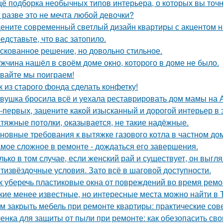
ё подборка необычных типов интерьера, о которых вы точн
 разве это не мечта любой девочки?
ените современный светлый дизайн квартиры с акцентом н
едставьте, что вас затопило.
скованное решение, но довольно стильное.
жчина нашёл в своём доме окно, которого в доме не было.
вайте мы поиграем!
к из старого фонда сделать конфетку!
вушка бросила всё и уехала реставрировать дом мамы на 
-первых, зацените какой изысканный и дорогой интерьер в 
тяжные потолки, оказывается, не такие надёжные.
новные требования к вытяжке газового котла в частном до
мое сложное в ремонте - дождаться его завершения.
лько в том случае, если женский рай и существует, он выгля
тизвёздочные условия. Зато всё в шаговой доступности.
к уберечь пластиковые окна от повреждений во время ремо
кие менее известные, но интересные места можно найти в 
м закрыть мебель при ремонте квартиры: практические сов
енка для защиты от пыли при ремонте: как обезопасить св