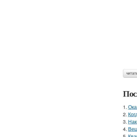
читат
Пос
1.
Ока
2.
Ког
3.
Нак
4.
Вещ
5.
Ква