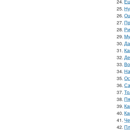
24.
Ещ
25.
Ну
26.
Оц
27.
Пр
28.
Ри
29.
Му
30.
Да
31.
Ка
32.
Де
33.
Во
34.
На
35.
Ос
36.
Са
37.
То
38.
Пя
39.
Ка
40.
Ка
41.
Че
42.
Пл