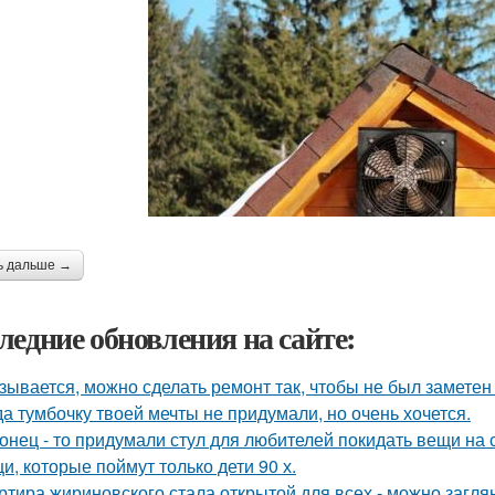
ь дальше →
ледние обновления на сайте:
зывается, можно сделать ремонт так, чтобы не был заметен
да тумбочку твоей мечты не придумали, но очень хочется.
онец - то придумали стул для любителей покидать вещи на с
и, которые поймут только дети 90 х.
ртира жириновского стала открытой для всех - можно заглян