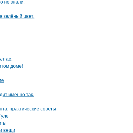
о не знали.
а зелёный цвет.
Алтае.
этом доме!
ме
дит именно так.
нта: практические советы
Туле
еты
ои вещи