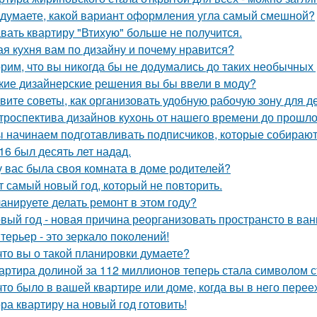
 думаете, какой вариант оформления угла самый смешной?
вать квартиру "Втихую" больше не получится.
ая кухня вам по дизайну и почему нравится?
рим, что вы никогда бы не додумались до таких необычных
кие дизайнерские решения вы бы ввели в моду?
вите советы, как организовать удобную рабочую зону для д
троспектива дизайнов кухонь от нашего времени до прошло
 начинаем подготавливать подписчиков, которые собираютс
16 был десять лет надад.
у вас была своя комната в доме родителей?
т самый новый год, который не повторить.
анируете делать ремонт в этом году?
вый год - новая причина реорганизовать пространсто в ван
терьер - это зеркало поколений!
что вы о такой планировки думаете?
артира долиной за 112 миллионов теперь стала символом 
что было в вашей квартире или доме, когда вы в него пере
ра квартиру на новый год готовить!