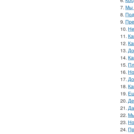
6.
Ког
7.
Мы 
8.
Под
9.
Пре
10.
Не
11.
Ка
12.
Ка
13.
До
14.
Ка
15.
Пл
16.
Но
17.
До
18.
Ка
19.
Ещ
20.
Де
21.
Да
22.
Мы
23.
Но
24.
Пр