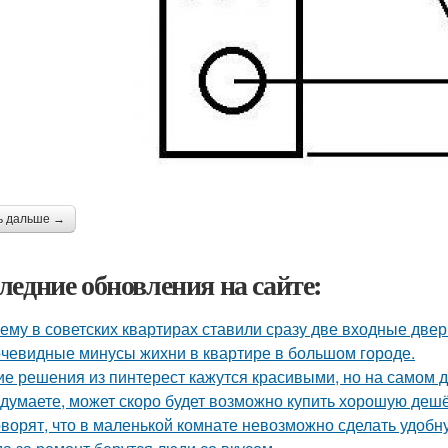
ь дальше →
ледние обновления на сайте:
ему в советских квартирах ставили сразу две входные двер
чевидные минусы жихни в квартире в большом городе.
ие решения из пинтерест кажутся красивыми, но на самом д
 думаете, может скоро будет возможно купить хорошую деш
оворят, что в маленькой комнате невозможно сделать удобн