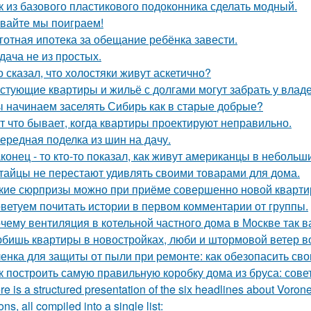
к из базового пластикового подоконника сделать модный.
вайте мы поиграем!
готная ипотека за обещание ребёнка завести.
дача не из простых.
о сказал, что холостяки живут аскетично?
стующие квартиры и жильё с долгами могут забрать у влад
 начинаем заселять Сибирь как в старые добрые?
т что бывает, когда квартиры проектируют неправильно.
ередная поделка из шин на дачу.
конец - то кто-то показал, как живут американцы в небольш
тайцы не перестают удивлять своими товарами для дома.
кие сюрпризы можно при приёме совершенно новой кварти
ветуем почитать истории в первом комментарии от группы.
чему вентиляция в котельной частного дома в Москве так 
бишь квартиры в новостройках, люби и штормовой ветер в
енка для защиты от пыли при ремонте: как обезопасить св
к построить самую правильную коробку дома из бруса: сов
re is a structured presentation of the six headlines about Vorone
ns, all compiled into a single list: