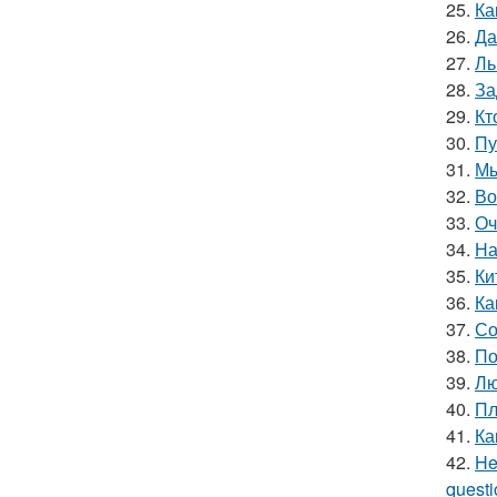
25.
Ка
26.
Да
27.
Ль
28.
За
29.
Кт
30.
Пу
31.
Мы
32.
Во
33.
Оч
34.
На
35.
Ки
36.
Ка
37.
Со
38.
По
39.
Лю
40.
Пл
41.
Ка
42.
He
questio