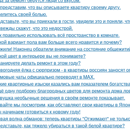
да за ремонт берутся люди со вкусом.
представим, что вы описываете квартиру своему другу.
елитесь своей болью.
дставьте, что вы приехали в гости, увидели это и поняли, чт
вежды скажут, что это недострой.
к правильно использовать всё пространство в комнате.
кой вариант пола вам больше всего нравится и почему?
жили! Наконец обратили внимание на состояние общежитий
кой цвет в интерьере вы не понимаете?
анируете делать ремонт в этом году?
вогодняя ёлка с сюрпризом - в квартиры россиян заносят 
мовые чаты официально переводят в MAX.
кие квартирные изыски казались вам показателем богатств
ё одну подборку благородных цветов для ремонта дома ло
вушка необычные решения в своём ремонте показывает.
вайте мы посмотрим, как обставляют свои квартиры в Япон
 начинаем готовиться к новому году!
вая волна обманов: теперь квартиры "Отжимают" не тольк
едставьте, как тяжело убираться в такой белой квартире?