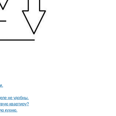
и.
еле не удобны.
ёвую квартиру?
ую кухню.