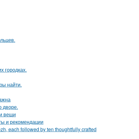
ельцев.
их городках.
ры найти.
важна
о дворе.
ои вещи
еты и рекомендации
zh, each followed by ten thoughtfully crafted