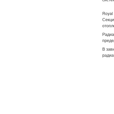
Royal
Секци
отопл
Радиа
преде
В зав
радиа