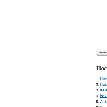
читат
Пос
1.
Поч
2.
Нео
3.
Как
4.
Как
5.
А г