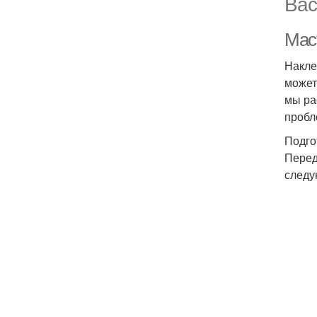
Вас
Мас
Накле
может
мы ра
пробл
Подго
Перед
следу