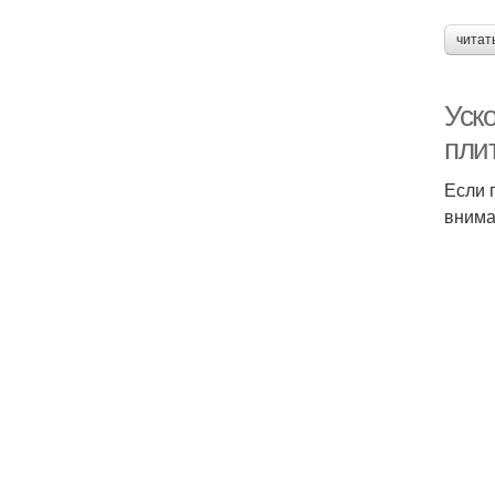
читат
Уск
пли
Если 
внима