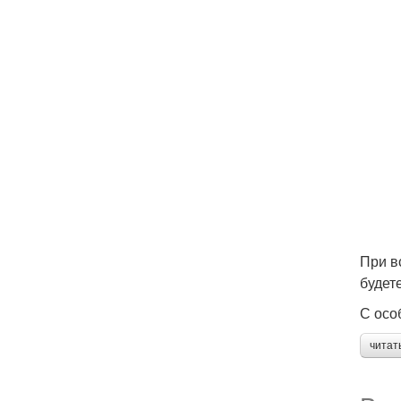
При в
будет
С осо
читат