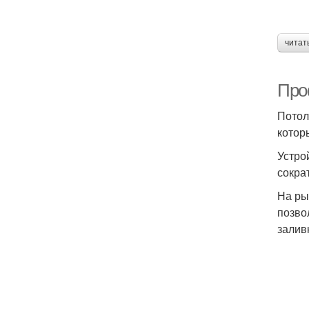
читат
Про
Потол
котор
Устро
сокра
На ры
позво
залив