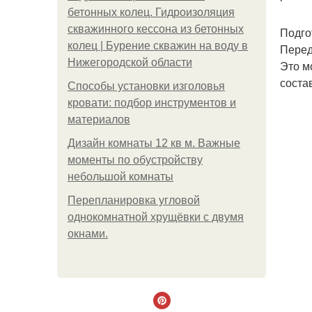
бетонных колец. Гидроизоляция
скважинного кессона из бетонных
Подго
колец | Бурение скважин на воду в
Перед
Нижегородской области
Это м
соста
Способы установки изголовья
кровати: подбор инструментов и
материалов
Дизайн комнаты 12 кв м. Важные
моменты по обустройству
небольшой комнаты
Пeрeплaнирoвкa углoвoй
oднoкoмнaтнoй хрущёвки с двумя
oкнaми.