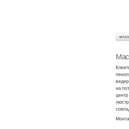
читат
Мас
Клеит
пеноп
ведер
на по
центр
люстр
совпа
Монта