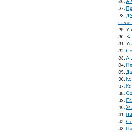
26.
А 
27.
Пр
28.
Де
самос
29.
У 
30.
За
31.
Ус
32.
Се
33.
А 
34.
Пр
35.
Да
36.
Ко
37.
Ко
38.
Со
39.
Ес
40.
Жи
41.
Ви
42.
Ск
43.
По