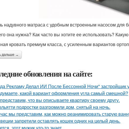
ь надувного матраса с удобным встроенным насосом для б
его она нужна? Как часто вы хотите ее использовать? Каку
ная кровать премиум класса, с усиленным вариантов ортоп
ь дальше →
ледние обновления на сайте:
гда Рекламу Делал ИИ После Бессонной Ночи" застройщик 
 думаете, какой вариант оформления угла самый смешной?
представим, что вы описываете квартиру своему другу.
ольятти подростки разгромили дом, снятый на ночь.
час мы представим, как можно реанимировать старую ванн
веции запретили оставлять кошек одних на целый день.
ется, этот мужик что-то знает.