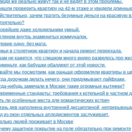
люди же реально живут так и не видят в этом проблемы.
ишли проверить квартиру на 42-м этаже и увидели длинны
йствительно, зачем тратить безумные деньги на красивую в
тоятельно?
корейцев даже холодильники умный.
глянем внутрь знаменитых коммуналок.
ловие одно: без мата.
мья в столетнюю квартиру и начала ремонт переехала.
вам не кажется, что слишком много видео развелось про жиз
икиньте, как бабушки обалдеют от этой новости.
вайте мы посмотрим, как раньше оформляли квартиры в це
гда дурочкам делать нечего, они придумывают лайфхаки.
гда-нибудь замечали в Москве такие огромные вытяжки?
временные стандарты: требования к котельной в частном 
ть ли особенные места для романтических встреч
знь дев наполнена внутренней дисциплиной, непрерывным 
д из окон отдельных аплодисментов заслуживает.
олько людей проживает в Москве
чему защитное покрытие на поле обязательно при ремонте