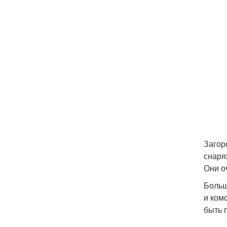
Загор
снаря
Они о
Больш
и ком
быть 