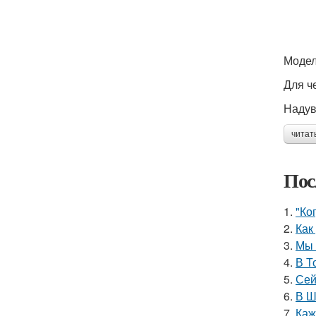
Модел
Для ч
Надув
читат
Пос
1.
"Ко
2.
Как
3.
Мы 
4.
В Т
5.
Сей
6.
В Ш
7.
Каж