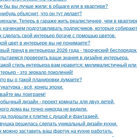
де бы вы лучше жили: в общаге или в квартире?
-нибудь объяснит, что он тут делает?
иехали. Теперь в гараже жить реалистичнее, чем в квартир
 начинаем подготавливать подписчиков, которые собираютс
к сделать свой интерьер богаче с помощью цветов.
кой цвет в интерьере вы не понимаете?
вый тренд в интерьерах 2026 года - творческий беспорядок
пытаемся проверить ваши знания в дизайне интерьера.
какой стиль интерьера вам нравится: милималистичный ил
терьер - это зеркало поколений!
что вы о такой планировки думаете?
укатурка - всё, конец эпохи.
вайте мы поиграем!
обычный дизайн - проект комнаты для двух детей.
кого дома вы точно никогда не видели.
гда подошли к плитке с душой и фантазией.
вушка решилась сделать уникальный дизайн кухни.
к можно заставить ваш фартук на кухне работать.