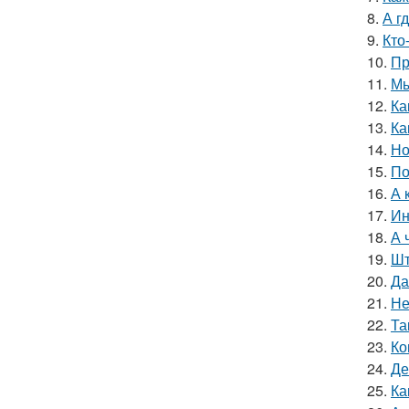
8.
А г
9.
Кто
10.
Пр
11.
Мы
12.
Ка
13.
Ка
14.
Но
15.
По
16.
А 
17.
Ин
18.
А 
19.
Шт
20.
Да
21.
Не
22.
Та
23.
Ко
24.
Де
25.
Ка