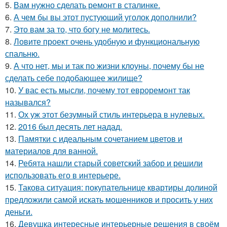
5.
Вам нужно сделать ремонт в сталинке.
6.
А чем бы вы этот пустующий уголок дополнили?
7.
Это вам за то, что богу не молитесь.
8.
Ловите проект очень удобную и функциональную
спальню.
9.
А что нет, мы и так по жизни клоуны, почему бы не
сделать себе подобающее жилище?
10.
У вас есть мысли, почему тот евроремонт так
назывался?
11.
Ох уж этот безумный стиль интерьера в нулевых.
12.
2016 был десять лет надад.
13.
Памятки с идеальным сочетанием цветов и
материалов для ванной.
14.
Ребята нашли старый советский забор и решили
использовать его в интерьере.
15.
Такова ситуация: покупательнице квартиры долиной
предложили самой искать мошенников и просить у них
деньги.
16.
Девушка интересные интерьерные решения в своём