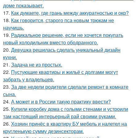
доме показывает.
17.
Как думаете, где грань между аккуратностью и окр?
18.
Как говорится, старого пса новым трюкам не
научишь.
19.
Радикальное решение, если не хочется покупать
новый холодильник вместо ободранного.
20.
Девушка решилась сделать уникальный дизайн
кухни.
21.
Задача не из простых.
22.
Пустующие квартиры и жильё с долгами могут
забрать у владельцев.
23.
За две недели родители сделали ремонт в комнате
сына.
24.
А может и в России такую практику ввести?
25.
Купили коробку дома с голыми стенами и устроили
там настоящий интерьерный рай своими руками.
26.
Хозяин принёс в квартиру БУ мебель и налетел на
кругленькую сумму дезинсекторам.