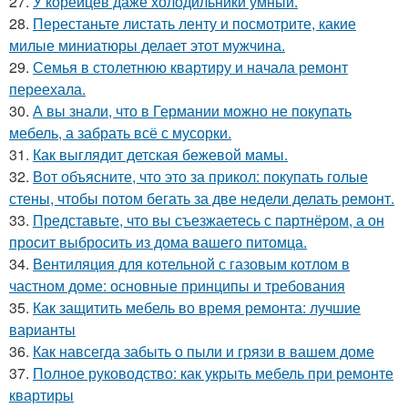
27.
У корейцев даже холодильники умный.
28.
Перестаньте листать ленту и посмотрите, какие
милые миниатюры делает этот мужчина.
29.
Семья в столетнюю квартиру и начала ремонт
переехала.
30.
А вы знали, что в Германии можно не покупать
мебель, а забрать всё с мусорки.
31.
Как выглядит детская бежевой мамы.
32.
Вот объясните, что это за прикол: покупать голые
стены, чтобы потом бегать за две недели делать ремонт.
33.
Представьте, что вы съезжаетесь с партнёром, а он
просит выбросить из дома вашего питомца.
34.
Вентиляция для котельной с газовым котлом в
частном доме: основные принципы и требования
35.
Как защитить мебель во время ремонта: лучшие
варианты
36.
Как навсегда забыть о пыли и грязи в вашем доме
37.
Полное руководство: как укрыть мебель при ремонте
квартиры