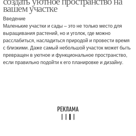
создать уютное пространство на
вашем участке
Введение
Маленькие участки и сады – это не только место для
Постройки на участке
Функциональный сад
выращивания растений, но и уголок, где можно
расслабиться, насладиться природой и провести время
с близкими. Даже самый небольшой участок может быть
превращен в уютное и функциональное пространство,
Площадки в маленьком
Растения в саду
если правильно подойти к его планировке и дизайну.
саду
Дерева на участке