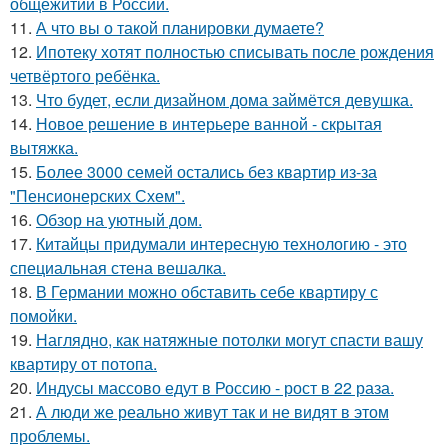
общежитий в России.
11.
А что вы о такой планировки думаете?
12.
Ипотеку хотят полностью списывать после рождения
четвёртого ребёнка.
13.
Что будет, если дизайном дома займётся девушка.
14.
Новое решение в интерьере ванной - скрытая
вытяжка.
15.
Более 3000 семей остались без квартир из-за
"Пенсионерских Схем".
16.
Обзор на уютный дом.
17.
Китайцы придумали интересную технологию - это
специальная стена вешалка.
18.
В Германии можно обставить себе квартиру с
помойки.
19.
Наглядно, как натяжные потолки могут спасти вашу
квартиру от потопа.
20.
Индусы массово едут в Россию - рост в 22 раза.
21.
А люди же реально живут так и не видят в этом
проблемы.