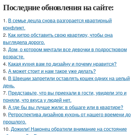
Последние обновления на сайте:
1.
В семье децла снова разгорается квартирный
конфликт.
2.
Как хитро обставить свою квартиру, чтобы она
выглядела дорого.
3.
Дом, о котором мечтали все девочки в подростковом
возрасте.
4.
Какая кухня вам по дизайну и почему нравится?
5.
А может стоит и нам такое уже делать?
6.
В Швеции запретили оставлять кошек одних на целый
день.
7.
Представьте, что вы приехали в гости, увидели это и
поняли, что вкуса у людей нет.
8.
А где бы вы лучше жили: в общаге или в квартире?
9.
Ретроспектива дизайнов кухонь от нашего времени до
прошлого.
10.
Дожили! Наконец обратили внимание на состояние