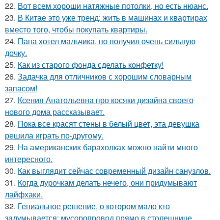
22.
Вот всем хороши натяжные потолки, но есть нюанс.
23.
В Китае это уже тренд: жить в машинах и квартирах
вместо того, чтобы покупать квартиры.
24.
Папа хотел мальчика, но получил очень сильную
дочку.
25.
Как из старого фонда сделать конфетку!
26.
Задачка для отличников с хорошим словарным
запасом!
27.
Ксения Анатольевна про косяки дизайна своего
нового дома рассказывает.
28.
Пока все красят стены в белый цвет, эта девушка
решила играть по-другому.
29.
На американских барахолках можно найти много
интересного.
30.
Как выглядит сейчас современный дизайн санузлов.
31.
Когда дурочкам делать нечего, они придумывают
лайфхаки.
32.
Гениальное решение, о котором мало кто
задумывается: мусоропровод прямо в столешнице.