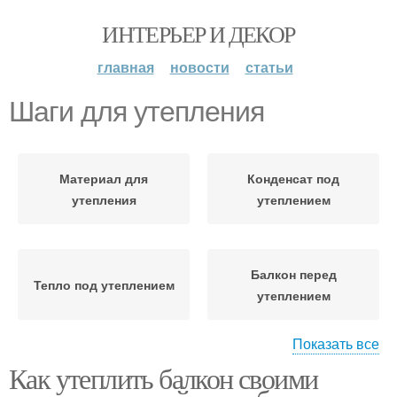
ИНТЕРЬЕР И ДЕКОР
главная
новости
статьи
Шаги для утепления
Материал для
Конденсат под
утепления
утеплением
Балкон перед
Тепло под утеплением
утеплением
Показать все
Как утеплить балкон своими
Пенопласт для
Балкон для утепления
утепления