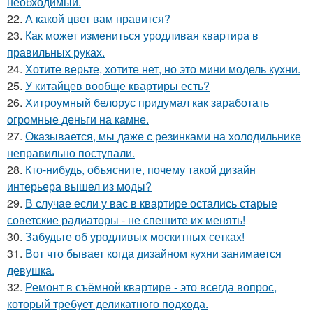
необходимый.
22.
А какой цвет вам нравится?
23.
Как может измениться уродливая квартира в
правильных руках.
24.
Хотите верьте, хотите нет, но это мини модель кухни.
25.
У китайцев вообще квартиры есть?
26.
Хитроумный белорус придумал как заработать
огромные деньги на камне.
27.
Оказывается, мы даже с резинками на холодильнике
неправильно поступали.
28.
Кто-нибудь, объясните, почему такой дизайн
интерьера вышел из моды?
29.
В случае если у вас в квартире остались старые
советские радиаторы - не спешите их менять!
30.
Забудьте об уродливых москитных сетках!
31.
Вот что бывает когда дизайном кухни занимается
девушка.
32.
Ремонт в съёмной квартире - это всегда вопрос,
который требует деликатного подхода.