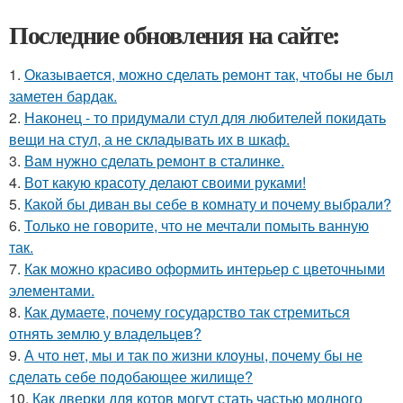
Последние обновления на сайте:
1.
Оказывается, можно сделать ремонт так, чтобы не был
заметен бардак.
2.
Наконец - то придумали стул для любителей покидать
вещи на стул, а не складывать их в шкаф.
3.
Вам нужно сделать ремонт в сталинке.
4.
Вот какую красоту делают своими руками!
5.
Какой бы диван вы себе в комнату и почему выбрали?
6.
Только не говорите, что не мечтали помыть ванную
так.
7.
Как можно красиво оформить интерьер с цветочными
элементами.
8.
Как думаете, почему государство так стремиться
отнять землю у владельцев?
9.
А что нет, мы и так по жизни клоуны, почему бы не
сделать себе подобающее жилище?
10.
Как дверки для котов могут стать частью модного