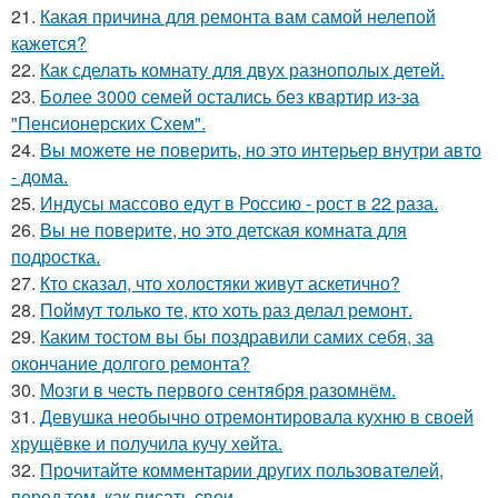
21.
Какая причина для ремонта вам самой нелепой
кажется?
22.
Как сделать комнату для двух разнополых детей.
23.
Более 3000 семей остались без квартир из-за
"Пенсионерских Схем".
24.
Вы можете не поверить, но это интерьер внутри авто
- дома.
25.
Индусы массово едут в Россию - рост в 22 раза.
26.
Вы не поверите, но это детская комната для
подростка.
27.
Кто сказал, что холостяки живут аскетично?
28.
Поймут только те, кто хоть раз делал ремонт.
29.
Каким тостом вы бы поздравили самих себя, за
окончание долгого ремонта?
30.
Мозги в честь первого сентября разомнём.
31.
Девушка необычно отремонтировала кухню в своей
хрущёвке и получила кучу хейта.
32.
Прочитайте комментарии других пользователей,
перед тем, как писать свои.