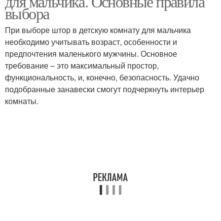
для мальчика. Основные правила
выбора
При выборе штор в детскую комнату для мальчика
Комната для
необходимо учитывать возраст, особенности и
Шторы в комнату
разнополых детей
предпочтения маленького мужчины. Основное
требование – это максимальный простор,
функциональность, и, конечно, безопасность. Удачно
подобранные занавески смогут подчеркнуть интерьер
Римские шторы
Рулонные шторы
комнаты.