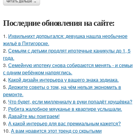
читать дальше →
Последние обновления на сайте:
1.
Ихвильнихт допрыгался: девушка нашла необычное
жильё в Пятигорске.
2.
Семьям с детьми продлят ипотечные каникулы до 1, 5
года.
3.
Семейную ипотеку снова собираются менять - и семьи
с одним ребёнком напряглись.
4.
Какой дизайн интерьера у вашего знака зодиака.
5.
Держите советы о том, на чём нельзя экономить в
ремонте.
6.
Что будет, если миллениалу в руки попадёт хрущёвка?
7.
Ребята жалобное мяуканье в квартире услышали.
8.
Давайте мы поиграем!
9.
А какой интерьер для вас премиальным кажется?
10.
А вам нравится этот тренд со скрытыми