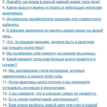
3.
Давайте заглянем в милый зимний домик типа дачи!
4.
Какую красоту можно устроить в небольших японских
квартирках.
5.
Интересное дизайнерское решение для совместного
кабинета.
6.
В Швеции запретили оставлять кошек одних на целый
день.
7.
Что, по вашему мнению, должно быть в квартире
настоящего холостяка?
8.
Мы выбираем себе комнату на неделю выходных.
9.
Какой вариант пола вам больше всего нравится и
почему?
10.
Мы запоминаем стили интерьера, которые
завирусились в начале 2026 года.
11.
Когда квартиры недостаточно и вы начинаете
устраивать интерьер в фургончике.
12.
А вы говорите, что в однушке семья не уживётся.
13.
Есть среди подписчиков центральные?
14.
Вам нужно выбрать новый цвет для стен в вашей