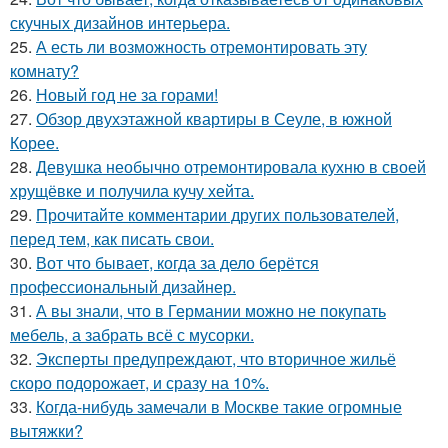
скучных дизайнов интерьера.
25.
А есть ли возможность отремонтировать эту
комнату?
26.
Новый год не за горами!
27.
Обзор двухэтажной квартиры в Сеуле, в южной
Корее.
28.
Девушка необычно отремонтировала кухню в своей
хрущёвке и получила кучу хейта.
29.
Прочитайте комментарии других пользователей,
перед тем, как писать свои.
30.
Вот что бывает, когда за дело берётся
профессиональный дизайнер.
31.
А вы знали, что в Германии можно не покупать
мебель, а забрать всё с мусорки.
32.
Эксперты предупреждают, что вторичное жильё
скоро подорожает, и сразу на 10%.
33.
Когда-нибудь замечали в Москве такие огромные
вытяжки?