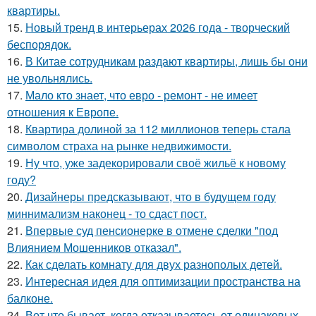
квартиры.
15.
Новый тренд в интерьерах 2026 года - творческий
беспорядок.
16.
В Китае сотрудникам раздают квартиры, лишь бы они
не увольнялись.
17.
Мало кто знает, что евро - ремонт - не имеет
отношения к Европе.
18.
Квартира долиной за 112 миллионов теперь стала
символом страха на рынке недвижимости.
19.
Ну что, уже задекорировали своё жильё к новому
году?
20.
Дизайнеры предсказывают, что в будущем году
миннимализм наконец - то сдаст пост.
21.
Впервые суд пенсионерке в отмене сделки "под
Влиянием Мошенников отказал".
22.
Как сделать комнату для двух разнополых детей.
23.
Интересная идея для оптимизации пространства на
балконе.
24.
Вот что бывает, когда отказываетесь от одинаковых