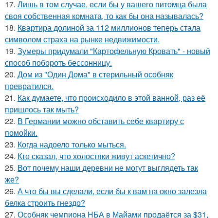
17.
Лишь в том случае, если бы у вашего питомца была
своя собственная комната, то как бы она называлась?
18.
Квартира долиной за 112 миллионов теперь стала
символом страха на рынке недвижимости.
19.
Зумеры придумали "Картофельную Кровать" - новый
способ побороть бессонницу.
20.
Дом из "Один Дома" в стерильный особняк
превратился.
21.
Как думаете, что происходило в этой ванной, раз её
пришлось так мыть?
22.
В Германии можно обставить себе квартиру с
помойки.
23.
Когда надоело только мыться.
24.
Кто сказал, что холостяки живут аскетично?
25.
Вот почему наши деревни не могут выглядеть так
же?
26.
А что бы вы сделали, если бы к вам на окно залезла
белка строить гнездо?
27.
Особняк чемпиона НБА в Майами продаётся за $31,