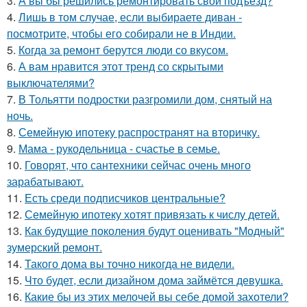
3.
А вы бы решились ремонтировать свой подъезд?
4.
Лишь в том случае, если выбираете диван -
посмотрите, чтобы его собирали не в Индии.
5.
Когда за ремонт берутся люди со вкусом.
6.
А вам нравится этот тренд со скрытыми
выключателями?
7.
В Тольятти подростки разгромили дом, снятый на
ночь.
8.
Семейную ипотеку распространят на вторичку.
9.
Мама - рукодельница - счастье в семье.
10.
Говорят, что сантехники сейчас очень много
зарабатывают.
11.
Есть среди подписчиков центральные?
12.
Семейную ипотеку хотят привязать к числу детей.
13.
Как будущие поколения будут оценивать "Модный"
зумерский ремонт.
14.
Такого дома вы точно никогда не видели.
15.
Что будет, если дизайном дома займётся девушка.
16.
Какие бы из этих мелочей вы себе домой захотели?