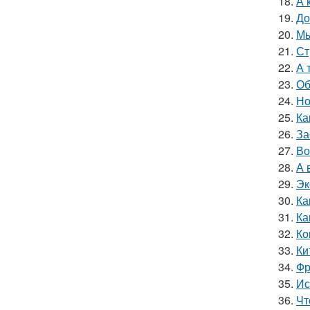
18.
А 
19.
До
20.
Мы
21.
Ст
22.
А 
23.
Об
24.
Но
25.
Ка
26.
За
27.
Во
28.
А 
29.
Эк
30.
Ка
31.
Ка
32.
Ко
33.
Ки
34.
Фр
35.
Ис
36.
Чт