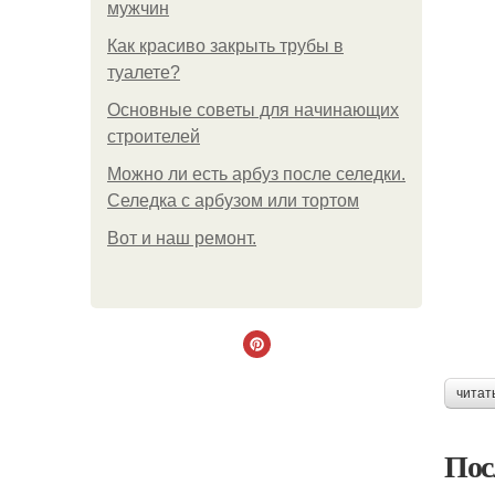
мужчин
Как красиво закрыть трубы в
туалете?
Основные советы для начинающих
строителей
Можно ли есть арбуз после селедки.
Селедка с арбузом или тортом
Boт и наш ремoнт.
читат
Пос