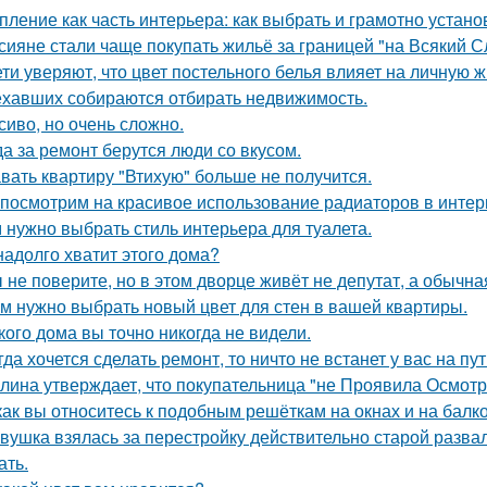
пление как часть интерьера: как выбрать и грамотно устан
сияне стали чаще покупать жильё за границей "на Всякий С
ети уверяют, что цвет постельного белья влияет на личную ж
ехавших собираются отбирать недвижимость.
сиво, но очень сложно.
да за ремонт берутся люди со вкусом.
вать квартиру "Втихую" больше не получится.
посмотрим на красивое использование радиаторов в интер
 нужно выбрать стиль интерьера для туалета.
надолго хватит этого дома?
 не поверите, но в этом дворце живёт не депутат, а обычна
м нужно выбрать новый цвет для стен в вашей квартиры.
кого дома вы точно никогда не видели.
гда хочется сделать ремонт, то ничто не встанет у вас на пут
лина утверждает, что покупательница "не Проявила Осмотри
как вы относитесь к подобным решёткам на окнах и на балк
вушка взялась за перестройку действительно старой развал
ать.