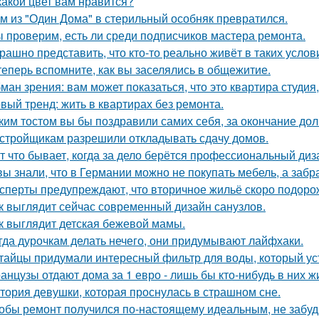
какой цвет вам нравится?
м из "Один Дома" в стерильный особняк превратился.
 проверим, есть ли среди подписчиков мастера ремонта.
рашно представить, что кто-то реально живёт в таких услов
теперь вспомните, как вы заселялись в общежитие.
ман зрения: вам может показаться, что это квартира студия,
вый тренд: жить в квартирах без ремонта.
ким тостом вы бы поздравили самих себя, за окончание до
стройщикам разрешили откладывать сдачу домов.
т что бывает, когда за дело берётся профессиональный диз
вы знали, что в Германии можно не покупать мебель, а забра
сперты предупреждают, что вторичное жильё скоро подорож
к выглядит сейчас современный дизайн санузлов.
к выглядит детская бежевой мамы.
гда дурочкам делать нечего, они придумывают лайфхаки.
тайцы придумали интересный фильтр для воды, который ус
анцузы отдают дома за 1 евро - лишь бы кто-нибудь в них ж
тория девушки, которая проснулась в страшном сне.
обы ремонт получился по-настоящему идеальным, не забудь