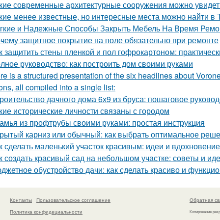
кие современные архитектурные сооружения можно увидет
кие менее известные, но интересные места можно найти в 
гкие и Надежные Способы Закрыть Мебель На Время Ремо
чему защитное покрытие на поле обязательно при ремонте
к защитить стены пленкой и пол гофрокартоном: практичес
лное руководство: как построить дом своими руками
re is a structured presentation of the six headlines about Vorone
ns, all compiled into a single list:
роительство дачного дома 6х9 из бруса: пошаговое руковод
кие исторические личности связаны с городом
амья из профтрубы своими руками: простая инструкция
рытый карниз или обычный: как выбрать оптимальное реше
к сделать маленький участок красивым: идеи и вдохновение
к создать красивый сад на небольшом участке: советы и ид
джетное обустройство дачи: как сделать красиво и функци
Контакты
Пользовательское соглашение
Обратная св
Политика конфидециальности
Копирование раз