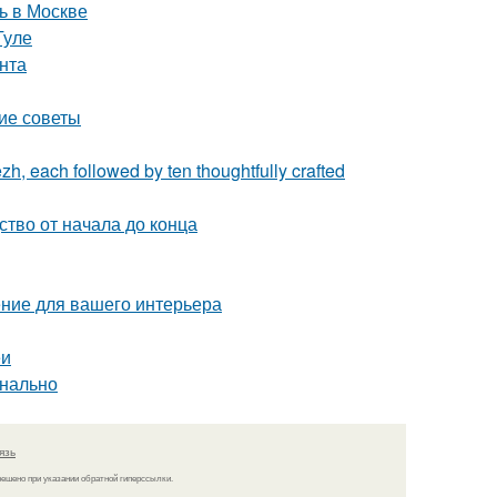
ь в Москве
Туле
нта
кие советы
zh, each followed by ten thoughtfully crafted
ство от начала до конца
ние для вашего интерьера
еи
онально
язь
решено при указании обратной гиперссылки.