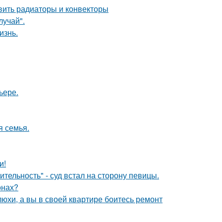
овить радиаторы и конвекторы
лучай".
изнь.
ьере.
я семья.
и!
тельность" - суд встал на сторону певицы.
онах?
юхи, а вы в своей квартире боитесь ремонт