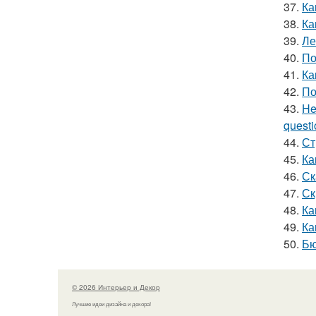
37.
Ка
38.
Ка
39.
Ле
40.
По
41.
Ка
42.
По
43.
He
questio
44.
Ст
45.
Ка
46.
Ск
47.
Ск
48.
Ка
49.
Ка
50.
Бю
© 2026 Интерьер и Декор
Лучшие идеи дизайна и декора!