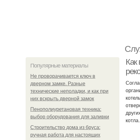
Слу
Как 
Популярные материалы
рек
Не проворачивается ключ в
Согла
дверном замке. Разные
орган
технические неполадки, и как при
котел
них вскрыть дверной замок
отвер
Пенополиуретановая техника:
други
выбор оборудования для заливки
котла.
Строительство дома из бруса:
ручная работа для настоящих