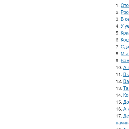
1.
Ото
2.
Рос
3.
В с
4.
У у
5.
Кра
6.
Ког
7.
Сда
8.
Мы 
9.
Вам
10.
А 
11.
Вы
12.
Ва
13.
Та
14.
Ко
15.
До
16.
А 
17.
Де
начин