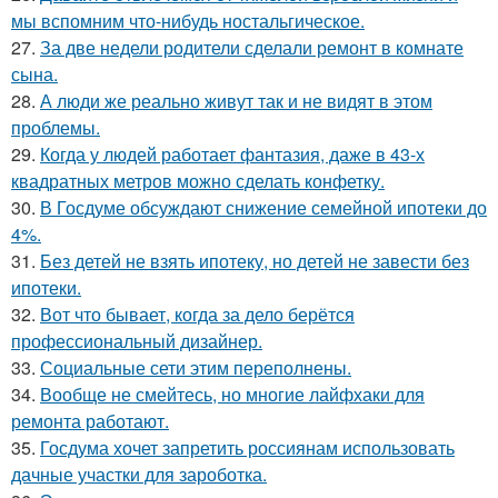
мы вспомним что-нибудь ностальгическое.
27.
За две недели родители сделали ремонт в комнате
сына.
28.
А люди же реально живут так и не видят в этом
проблемы.
29.
Когда у людей работает фантазия, даже в 43-х
квадратных метров можно сделать конфетку.
30.
В Госдуме обсуждают снижение семейной ипотеки до
4%.
31.
Без детей не взять ипотеку, но детей не завести без
ипотеки.
32.
Вот что бывает, когда за дело берётся
профессиональный дизайнер.
33.
Социальные сети этим переполнены.
34.
Вообще не смейтесь, но многие лайфхаки для
ремонта работают.
35.
Госдума хочет запретить россиянам использовать
дачные участки для зароботка.