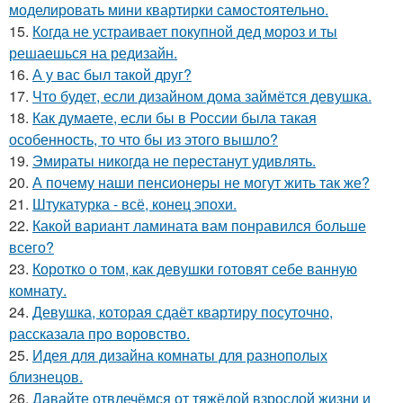
моделировать мини квартирки самостоятельно.
15.
Когда не устраивает покупной дед мороз и ты
решаешься на редизайн.
16.
А у вас был такой друг?
17.
Что будет, если дизайном дома займётся девушка.
18.
Как думаете, если бы в России была такая
особенность, то что бы из этого вышло?
19.
Эмираты никогда не перестанут удивлять.
20.
А почему наши пенсионеры не могут жить так же?
21.
Штукатурка - всё, конец эпохи.
22.
Какой вариант ламината вам понравился больше
всего?
23.
Коротко о том, как девушки готовят себе ванную
комнату.
24.
Девушка, которая сдаёт квартиру посуточно,
рассказала про воровство.
25.
Идея для дизайна комнаты для разнополых
близнецов.
26.
Давайте отвлечёмся от тяжёлой взрослой жизни и