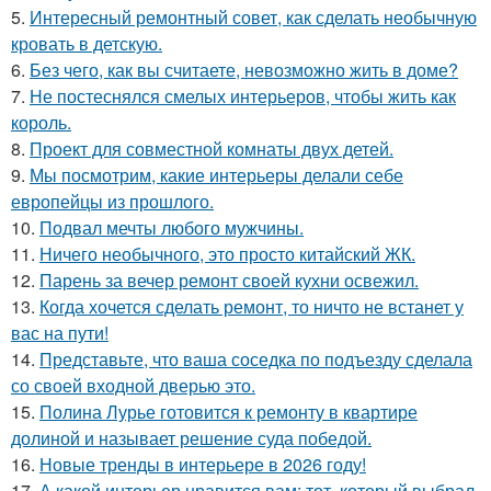
5.
Интересный ремонтный совет, как сделать необычную
кровать в детскую.
6.
Без чего, как вы считаете, невозможно жить в доме?
7.
Не постеснялся смелых интерьеров, чтобы жить как
король.
8.
Проект для совместной комнаты двух детей.
9.
Мы посмотрим, какие интерьеры делали себе
европейцы из прошлого.
10.
Подвал мечты любого мужчины.
11.
Ничего необычного, это просто китайский ЖК.
12.
Парень за вечер ремонт своей кухни освежил.
13.
Когда хочется сделать ремонт, то ничто не встанет у
вас на пути!
14.
Представьте, что ваша соседка по подъезду сделала
со своей входной дверью это.
15.
Полина Лурье готовится к ремонту в квартире
долиной и называет решение суда победой.
16.
Новые тренды в интерьере в 2026 году!
17.
А какой интерьер нравится вам: тот, который выбрал