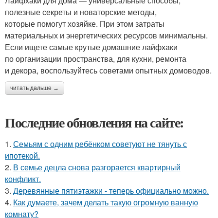
Лайфхаки для дома — универсальные способы,
полезные секреты и новаторские методы,
которые помогут хозяйке. При этом затраты
материальных и энергетических ресурсов минимальны.
Если ищете самые крутые домашние лайфхаки
по организации пространства, для кухни, ремонта
и декора, воспользуйтесь советами опытных домоводов.
читать дальше →
Последние обновления на сайте:
1.
Семьям с одним ребёнком советуют не тянуть с
ипотекой.
2.
В семье децла снова разгорается квартирный
конфликт.
3.
Деревянные пятиэтажки - теперь официально можно.
4.
Как думаете, зачем делать такую огромную ванную
комнату?