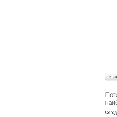
читат
Пото
наи
Сегод