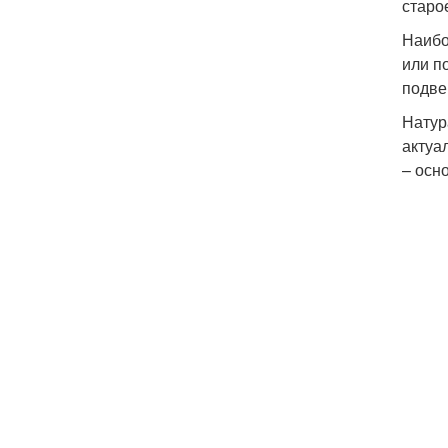
старо
Наибо
или п
подве
Натур
актуа
– осн