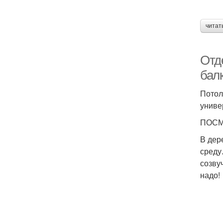
читат
Отд
бал
Потол
униве
ПОСМ
В дер
среду
созву
надо!