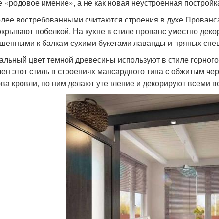
е «родовое имение», а не как новая неустроенная постройк
лее востребованными считаются строения в духе Прованса
окрывают побелкой. На кухне в стиле прованс уместно деко
шенными к балкам сухими букетами лаванды и пряных спец
альный цвет темной древесины используют в стиле горног
лен этот стиль в строениях мансардного типа с обжитым ч
ова кровли, по ним делают утепление и декорируют всеми 