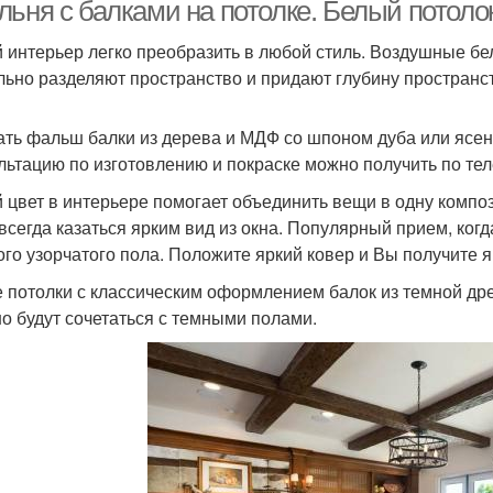
балки
льня с балками на потолке. Белый потол
 интерьер легко преобразить в любой стиль. Воздушные 
льно разделяют пространство и придают глубину пространст
ать фальш балки из дерева и МДФ со шпоном дуба или ясе
льтацию по изготовлению и покраске можно получить по те
 цвет в интерьере помогает объединить вещи в одну компо
 всегда казаться ярким вид из окна. Популярный прием, ко
ого узорчатого пола. Положите яркий ковер и Вы получите я
 потолки с классическим оформлением балок из темной др
о будут сочетаться с темными полами.