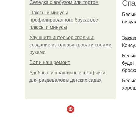
Спа
Селедка с арбузом или тортом
Плюсы и минусы
Белый
профилированного бруса: все
визуа
плюсы и минусы
Заказ
Улучшите интерьер спальни:
Консу
создание изголовья кровати своими
руками
Белый
будет
Boт и наш ремoнт.
броск
Удобные и практичные шкафчики
Белые
для раздевалок в детских садах
хорош