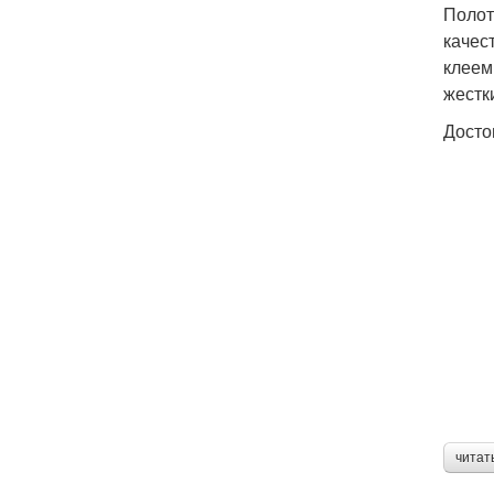
Полот
качес
клеем
жестк
Досто
читат