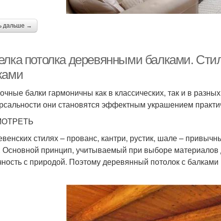
ь дальше →
елка потолка деревянными балками. Ст
ками
очные балки гармоничны как в классических, так и в разны
рсальности они становятся эффектным украшением практич
ОТРЕТЬ
евенских стилях – прованс, кантри, рустик, шале – привыч
. Основной принцип, учитываемый при выборе материалов 
чность с природой. Поэтому деревянный потолок с балками 