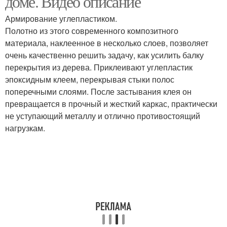
доме. Видео описание
Армирование углепластиком.
Полотно из этого современного композитного
материала, наклеенное в несколько слоев, позволяет
Балки на потолке
Декоративные балки
очень качественно решить задачу, как усилить балку
перекрытия из дерева. Приклеивают углепластик
эпоксидным клеем, перекрывая стыки полос
поперечными слоями. После застывания клея он
Гипсокартонные декоративные
Балка на потолке
превращается в прочный и жесткий каркас, практически
балки
не уступающий металлу и отлично противостоящий
нагрузкам.
Потолок с балками
Балки из дерева
Этаж в деревянном
Деревянное перекрытие
доме