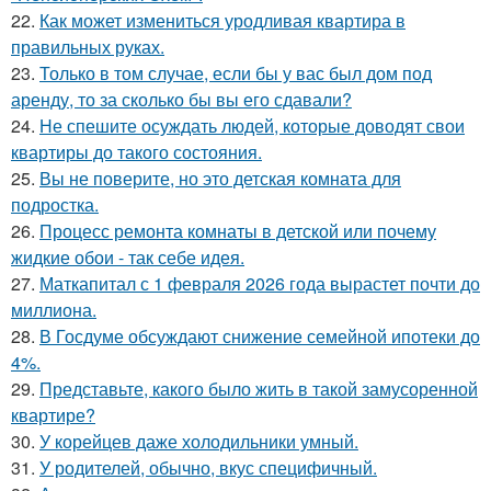
22.
Как может измениться уродливая квартира в
правильных руках.
23.
Только в том случае, если бы у вас был дом под
аренду, то за сколько бы вы его сдавали?
24.
Не спешите осуждать людей, которые доводят свои
квартиры до такого состояния.
25.
Вы не поверите, но это детская комната для
подростка.
26.
Процесс ремонта комнаты в детской или почему
жидкие обои - так себе идея.
27.
Маткапитал с 1 февраля 2026 года вырастет почти до
миллиона.
28.
В Госдуме обсуждают снижение семейной ипотеки до
4%.
29.
Представьте, какого было жить в такой замусоренной
квартире?
30.
У корейцев даже холодильники умный.
31.
У родителей, обычно, вкус специфичный.