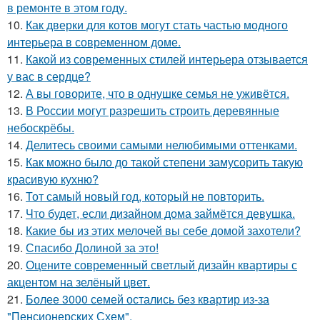
в ремонте в этом году.
10.
Как дверки для котов могут стать частью модного
интерьера в современном доме.
11.
Какой из современных стилей интерьера отзывается
у вас в сердце?
12.
А вы говорите, что в однушке семья не уживётся.
13.
В России могут разрешить строить деревянные
небоскрёбы.
14.
Делитесь своими самыми нелюбимыми оттенками.
15.
Как можно было до такой степени замусорить такую
красивую кухню?
16.
Тот самый новый год, который не повторить.
17.
Что будет, если дизайном дома займётся девушка.
18.
Какие бы из этих мелочей вы себе домой захотели?
19.
Спасибо Долиной за это!
20.
Оцените современный светлый дизайн квартиры с
акцентом на зелёный цвет.
21.
Более 3000 семей остались без квартир из-за
"Пенсионерских Схем".