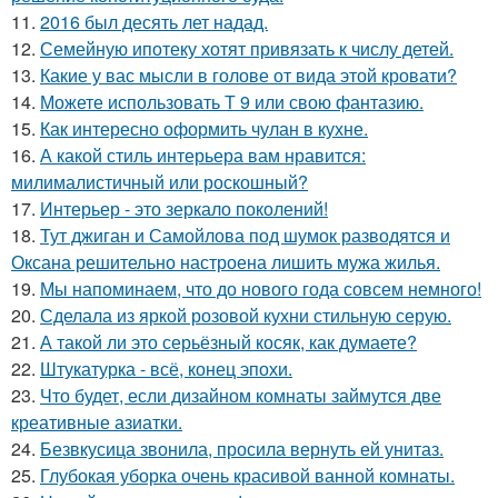
11.
2016 был десять лет надад.
12.
Семейную ипотеку хотят привязать к числу детей.
13.
Какие у вас мысли в голове от вида этой кровати?
14.
Можете использовать Т 9 или свою фантазию.
15.
Как интересно оформить чулан в кухне.
16.
А какой стиль интерьера вам нравится:
милималистичный или роскошный?
17.
Интерьер - это зеркало поколений!
18.
Тут джиган и Самойлова под шумок разводятся и
Оксана решительно настроена лишить мужа жилья.
19.
Мы напоминаем, что до нового года совсем немного!
20.
Сделала из яркой розовой кухни стильную серую.
21.
А такой ли это серьёзный косяк, как думаете?
22.
Штукатурка - всё, конец эпохи.
23.
Что будет, если дизайном комнаты займутся две
креативные азиатки.
24.
Безвкусица звонила, просила вернуть ей унитаз.
25.
Глубокая уборка очень красивой ванной комнаты.