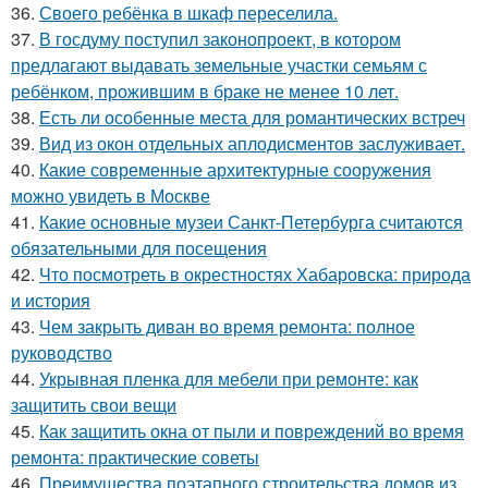
36.
Своего ребёнка в шкаф переселила.
37.
В госдуму поступил законопроект, в котором
предлагают выдавать земельные участки семьям с
ребёнком, прожившим в браке не менее 10 лет.
38.
Есть ли особенные места для романтических встреч
39.
Вид из окон отдельных аплодисментов заслуживает.
40.
Какие современные архитектурные сооружения
можно увидеть в Москве
41.
Какие основные музеи Санкт-Петербурга считаются
обязательными для посещения
42.
Что посмотреть в окрестностях Хабаровска: природа
и история
43.
Чем закрыть диван во время ремонта: полное
руководство
44.
Укрывная пленка для мебели при ремонте: как
защитить свои вещи
45.
Как защитить окна от пыли и повреждений во время
ремонта: практические советы
46.
Преимущества поэтапного строительства домов из