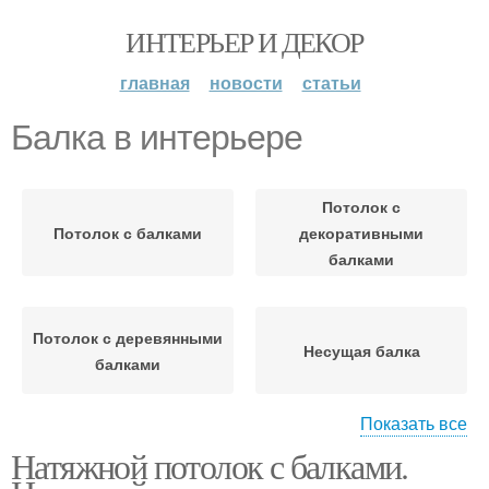
ИНТЕРЬЕР И ДЕКОР
главная
новости
статьи
Балка в интерьере
Потолок с
Потолок с балками
декоративными
балками
Потолок с деревянными
Несущая балка
балками
Показать все
Натяжной потолок с балками.
Фальшбалки в
Спальня с балками
интерьере