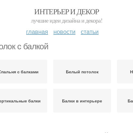
ИНТЕРЬЕР И ДЕКОР
лучшие идеи дизайна и декора!
главная
новости
статьи
олок с балкой
Спальня с балками
Белый потолок
Н
ертикальные балки
Балки в интерьере
Ба
Гипсокартонные декоративные
Деревянные балки