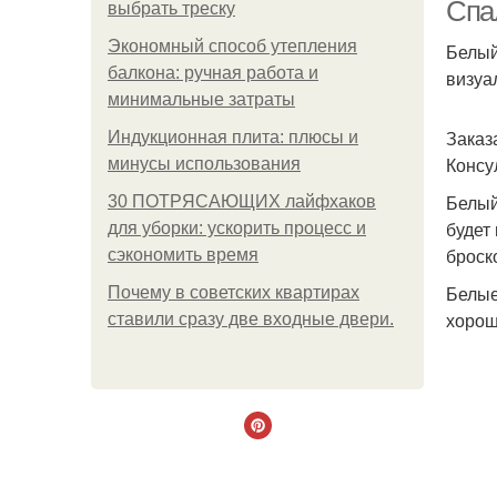
Спа
выбрать треску
Экономный способ утепления
Белый
балкона: ручная работа и
визуа
минимальные затраты
Заказ
Индукционная плита: плюсы и
Консу
минусы использования
Белый
30 ПОТРЯСАЮЩИХ лайфхаков
будет
для уборки: ускорить процесс и
броск
сэкономить время
Белые
Почему в советских квартирах
хорош
ставили сразу две входные двери.