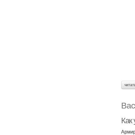
читат
Вас
Как
Армир