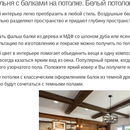
балки
льня с балками на потолке. Белый потол
 интерьер легко преобразить в любой стиль. Воздушные 
льно разделяют пространство и придают глубину пространст
ать фальш балки из дерева и МДФ со шпоном дуба или ясе
льтацию по изготовлению и покраске можно получить по те
 цвет в интерьере помогает объединить вещи в одну компо
 всегда казаться ярким вид из окна. Популярный прием, ко
ого узорчатого пола. Положите яркий ковер и Вы получите я
 потолки с классическим оформлением балок из темной др
о будут сочетаться с темными полами.