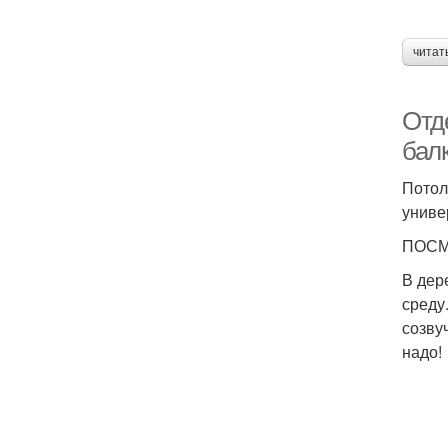
читат
Отд
бал
Потол
униве
ПОСМ
В дер
среду
созву
надо!