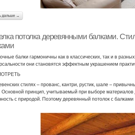
ь дальше →
елка потолка деревянными балками. Ст
ками
очные балки гармоничны как в классических, так и в разны
рсальности они становятся эффектным украшением практич
ОТРЕТЬ
евенских стилях – прованс, кантри, рустик, шале – привыч
. Основной принцип, учитываемый при выборе материалов 
чность с природой. Поэтому деревянный потолок с балками 