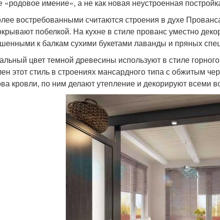
е «родовое имение», а не как новая неустроенная постройк
лее востребованными считаются строения в духе Прованса
окрывают побелкой. На кухне в стиле прованс уместно деко
шенными к балкам сухими букетами лаванды и пряных спец
альный цвет темной древесины используют в стиле горног
лен этот стиль в строениях мансардного типа с обжитым ч
ова кровли, по ним делают утепление и декорируют всеми 