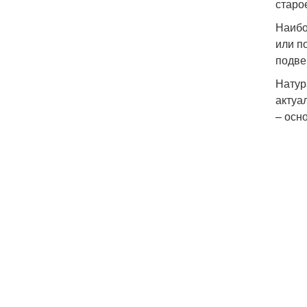
старо
Наибо
или п
подве
Натур
актуа
– осн