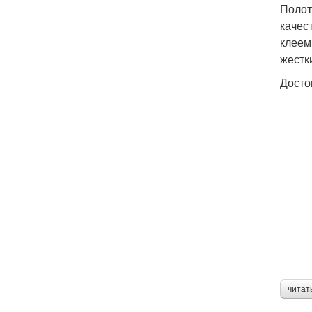
Полот
качес
клеем
жестк
Досто
читат