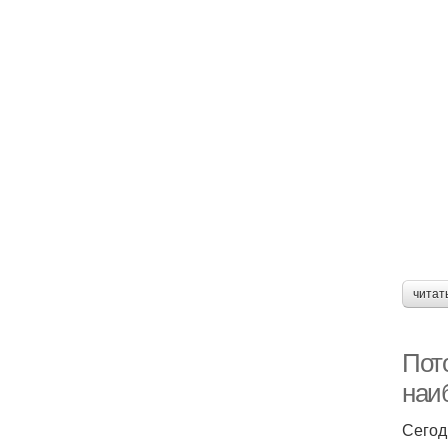
читат
Пото
наи
Сегод