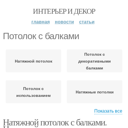
ИНТЕРЬЕР И ДЕКОР
главная
новости
статьи
Потолок с балками
Потолок с
Натяжной потолок
декоративными
балками
Потолок с
Натяжные потолки
использованием
Показать все
Натяжной потолок с балками.
Потолок с деревянными
Несущая балка
балками