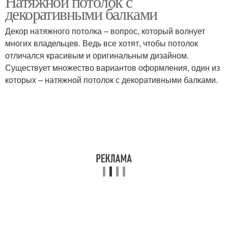
Натяжной потолок с
декоративными балками
Декор натяжного потолка – вопрос, который волнует
многих владельцев. Ведь все хотят, чтобы потолок
Балка в интерьере
Ригель на потолке
отличался красивым и оригинальным дизайном.
Существует множество вариантов оформления, один из
которых – натяжной потолок с декоративными балками.
Балки на потолке
Потолочные балки
Балки в интерьере
Декоративные балки
Гипсокартонные декоратив
Деревянные балки
балки