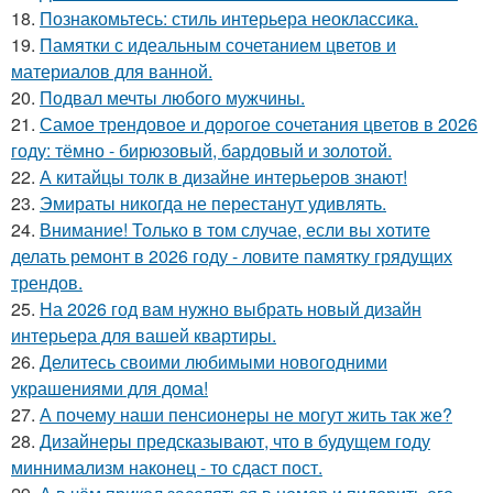
18.
Познакомьтесь: стиль интерьера неоклассика.
19.
Памятки с идеальным сочетанием цветов и
материалов для ванной.
20.
Подвал мечты любого мужчины.
21.
Самое трендовое и дорогое сочетания цветов в 2026
году: тёмно - бирюзовый, бардовый и золотой.
22.
А китайцы толк в дизайне интерьеров знают!
23.
Эмираты никогда не перестанут удивлять.
24.
Внимание! Только в том случае, если вы хотите
делать ремонт в 2026 году - ловите памятку грядущих
трендов.
25.
На 2026 год вам нужно выбрать новый дизайн
интерьера для вашей квартиры.
26.
Делитесь своими любимыми новогодними
украшениями для дома!
27.
А почему наши пенсионеры не могут жить так же?
28.
Дизайнеры предсказывают, что в будущем году
миннимализм наконец - то сдаст пост.