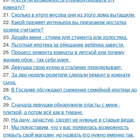
комнату?
21.
Сколько в итоге мусора они из этого дома вытащили.
22.
Какой предмет интерьера вы признаком достатка
хозяев считаете?
23.
Дизайн мини - студии для студента или холостяка.
24.
Льготная ипотека за обещание ребёнка завести.
25.
Процесс ремонта комнаты в детской или почему
жидкие обои - так себе идея.
26.
Девушка свою кухню в сталинке переделывает.
27.
За две недели родители сделали ремонт в комнате
сына.
28.
В Госдуме обсуждают снижение семейной ипотеки до
4%.
29.
Сначала девушки обнаружили пласты с мини -
плиткой, а потом всё как в тумане.
30.
На дачу, зачастую, свозят не нужные и старые вещи.
31.
Мы представим, что у вас появилась возможность
открыть свой магазин, но назвать его нужно именно так.