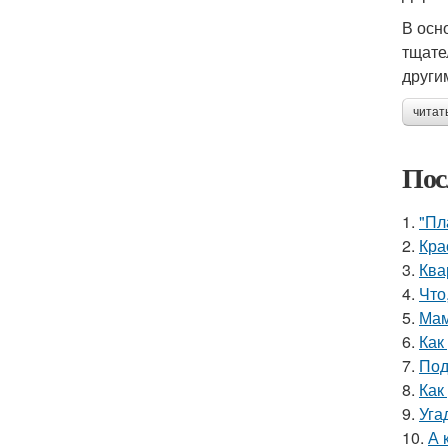
В осн
тщате
други
читат
Пос
1.
"Пл
2.
Кра
3.
Ква
4.
Что
5.
Мам
6.
Как
7.
Под
8.
Как
9.
Уга
10.
А 