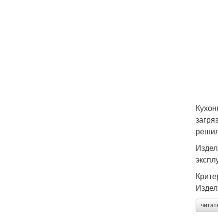
Кухон
загря
решил
Издел
экспл
Крите
Издел
читат