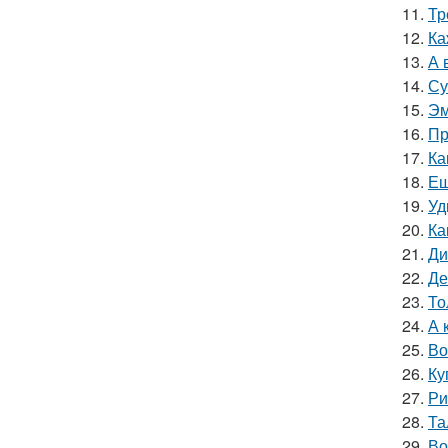
11.
Тр
12.
Ка
13.
А 
14.
Су
15.
Эм
16.
Пр
17.
Ка
18.
Ещ
19.
Уд
20.
Ка
21.
Ди
22.
Де
23.
То
24.
А 
25.
Во
26.
Ку
27.
Ри
28.
Та
29.
Во