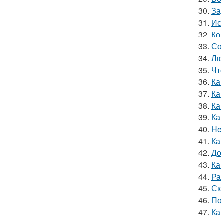
30.
За
31.
Ис
32.
Ко
33.
Со
34.
Лю
35.
Чт
36.
Ка
37.
Ка
38.
Ка
39.
Ка
40.
He
41.
Ка
42.
До
43.
Ка
44.
Ра
45.
Ск
46.
По
47.
Ка