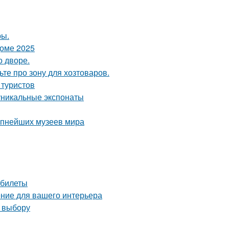
ры.
доме 2025
о дворе.
те про зону для хозтоваров.
 туристов
уникальные экспонаты
рупнейших музеев мира
 билеты
ние для вашего интерьера
о выбору