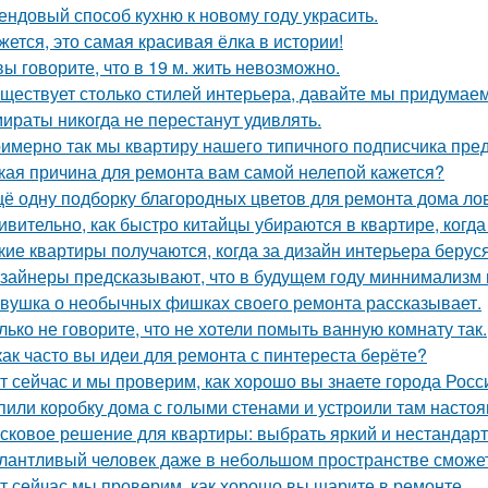
ендовый способ кухню к новому году украсить.
жется, это самая красивая ёлка в истории!
вы говорите, что в 19 м. жить невозможно.
ществует столько стилей интерьера, давайте мы придумае
ираты никогда не перестанут удивлять.
имерно так мы квартиру нашего типичного подписчика пре
кая причина для ремонта вам самой нелепой кажется?
ё одну подборку благородных цветов для ремонта дома ло
ивительно, как быстро китайцы убираются в квартире, когда
кие квартиры получаются, когда за дизайн интерьера беруся
зайнеры предсказывают, что в будущем году миннимализм на
вушка о необычных фишках своего ремонта рассказывает.
лько не говорите, что не хотели помыть ванную комнату так.
как часто вы идеи для ремонта с пинтереста берёте?
т сейчас и мы проверим, как хорошо вы знаете города Росс
пили коробку дома с голыми стенами и устроили там насто
сковое решение для квартиры: выбрать яркий и нестандарт
лантливый человек даже в небольшом пространстве сможет
т сейчас мы проверим, как хорошо вы шарите в ремонте.