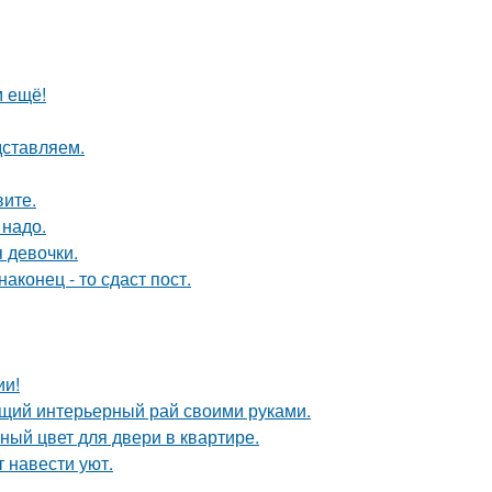
м ещё!
дставляем.
вите.
 надо.
 девочки.
конец - то сдаст пост.
ии!
ящий интерьерный рай своими руками.
ный цвет для двери в квартире.
 навести уют.