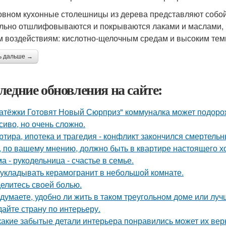
овном кухонные столешницы из дерева представляют собой
льно отшлифовываются и покрываются лаками и маслами, ч
м воздействиям: кислотно-щелочным средам и высоким тем
ь дальше →
ледние обновления на сайте:
атёжки Готовят Новый Сюрприз" коммуналка может подоро
сиво, но очень сложно.
ртира, ипотека и трагедия - конфликт закончился смертель
, по вашему мнению, должно быть в квартире настоящего х
а - рукодельница - счастье в семье.
 укладывать керамогранит в небольшой комнате.
елитесь своей болью.
 думаете, удобно ли жить в таком треугольном доме или луч
дайте страну по интерьеру.
какие забытые детали интерьера понравились может их вер