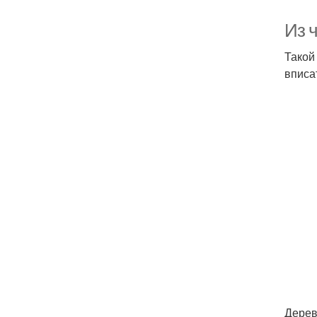
Из 
Такой
вписа
Дерев