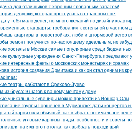
дачка для отличников с хорошим словарным запасом!
тория девушки, которая проснулась в страшном сне.
гда у тебя мало денег, но много желаний по дизайну кварти
временные стандарты: требования к котельной в частном 
бишь квартиры в новостройках, люби и штормовой ветер в
обы ремонт получился по-настоящему идеальным, не забудь
кие хостелы в Москве самые популярные среди бюджетных
кие культурные учреждения Санкт-Петербурга предлагают 
кие интересные факты о московских монастырях и храмах
кова история создания Эрмитажа и как он стал одним из к
adlines:
кие театры работают в Орехово-Зуево
м из бруса: 9 шагов к вашему мечтому дому
кие уникальные сувениры можно привезти из Йошкар-Олы
списание группы Горшенёв в Мурманске: даты концертов и
рытый карниз или обычный: как выбрать оптимальное реше
толочные угловые карнизы: виды, особенности и советы п
рниз для натяжного потолка: как выбрать подходящий