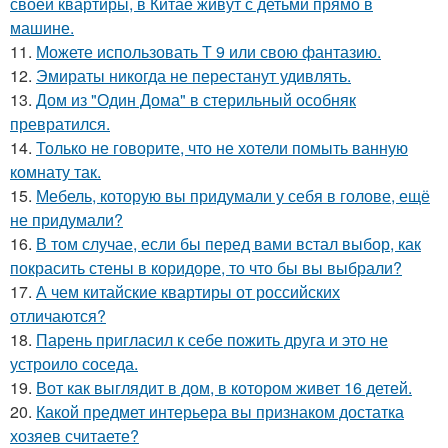
своей квартиры, в Китае живут с детьми прямо в
машине.
11.
Можете использовать Т 9 или свою фантазию.
12.
Эмираты никогда не перестанут удивлять.
13.
Дом из "Один Дома" в стерильный особняк
превратился.
14.
Только не говорите, что не хотели помыть ванную
комнату так.
15.
Мебель, которую вы придумали у себя в голове, ещё
не придумали?
16.
В том случае, если бы перед вами встал выбор, как
покрасить стены в коридоре, то что бы вы выбрали?
17.
А чем китайские квартиры от российских
отличаются?
18.
Парень пригласил к себе пожить друга и это не
устроило соседа.
19.
Вот как выглядит в дом, в котором живет 16 детей.
20.
Какой предмет интерьера вы признаком достатка
хозяев считаете?