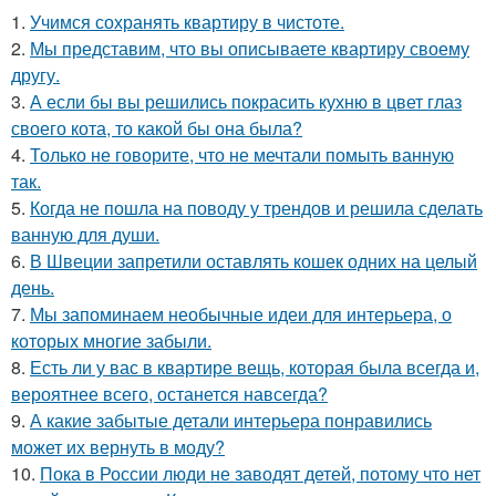
1.
Учимся сохранять квартиру в чистоте.
2.
Мы представим, что вы описываете квартиру своему
другу.
3.
А если бы вы решились покрасить кухню в цвет глаз
своего кота, то какой бы она была?
4.
Только не говорите, что не мечтали помыть ванную
так.
5.
Когда не пошла на поводу у трендов и решила сделать
ванную для души.
6.
В Швеции запретили оставлять кошек одних на целый
день.
7.
Мы запоминаем необычные идеи для интерьера, о
которых многие забыли.
8.
Есть ли у вас в квартире вещь, которая была всегда и,
вероятнее всего, останется навсегда?
9.
А какие забытые детали интерьера понравились
может их вернуть в моду?
10.
Пока в России люди не заводят детей, потому что нет