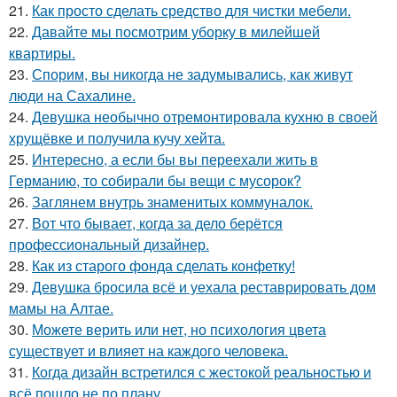
21.
Как просто сделать средство для чистки мебели.
22.
Давайте мы посмотрим уборку в милейшей
квартиры.
23.
Спорим, вы никогда не задумывались, как живут
люди на Сахалине.
24.
Девушка необычно отремонтировала кухню в своей
хрущёвке и получила кучу хейта.
25.
Интересно, а если бы вы переехали жить в
Германию, то собирали бы вещи с мусорок?
26.
Заглянем внутрь знаменитых коммуналок.
27.
Вот что бывает, когда за дело берётся
профессиональный дизайнер.
28.
Как из старого фонда сделать конфетку!
29.
Девушка бросила всё и уехала реставрировать дом
мамы на Алтае.
30.
Можете верить или нет, но психология цвета
существует и влияет на каждого человека.
31.
Когда дизайн встретился с жестокой реальностью и
всё пошло не по плану.