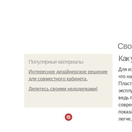
Сво
Как
Популярные материалы
Для и
Интересное дизайнерское решение
что н
для совместного кабинета.
Пласт
Делитесь своими недоделками!
экспл
ведь 
совре
показ
легче