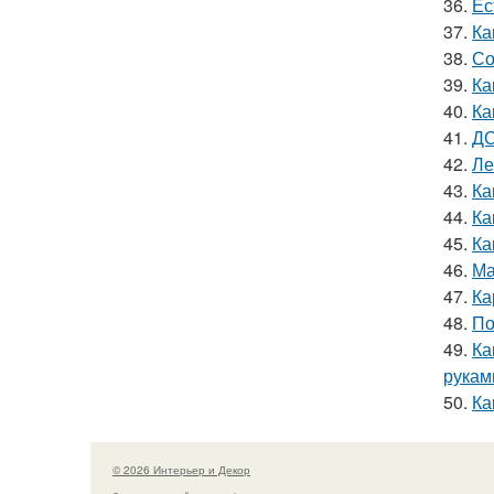
36.
Ес
37.
Ка
38.
Со
39.
Ка
40.
Ка
41.
ДО
42.
Ле
43.
Ка
44.
Ка
45.
Ка
46.
Ма
47.
Ка
48.
По
49.
Ка
рукам
50.
Ка
© 2026 Интерьер и Декор