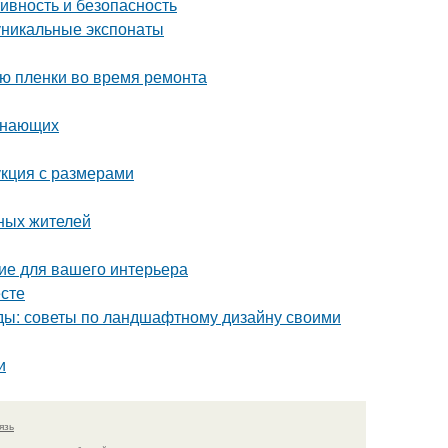
ивность и безопасность
уникальные экспонаты
ию пленки во время ремонта
чинающих
укция с размерами
ных жителей
ие для вашего интерьера
есте
оды: советы по ландшафтному дизайну своими
и
язь