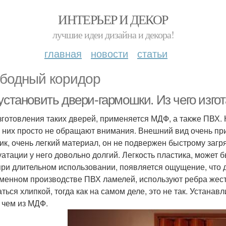
ИНТЕРЬЕР И ДЕКОР
лучшие идеи дизайна и декора!
главная
новости
статьи
бодный коридор
 установить двери-гармошки. Из чего изг
зготовления таких дверей, применяется МДФ, а также ПВХ. 
а них просто не обращают внимания. Внешний вид очень при
ик, очень легкий материал, он не подвержен быстрому заг
уатации у него довольно долгий. Легкость пластика, может б
при длительном использовании, появляется ощущение, что д
менном производстве ПВХ ламелей, используют ребра жестк
аться хлипкой, тогда как на самом деле, это не так. Устан
, чем из МДФ.