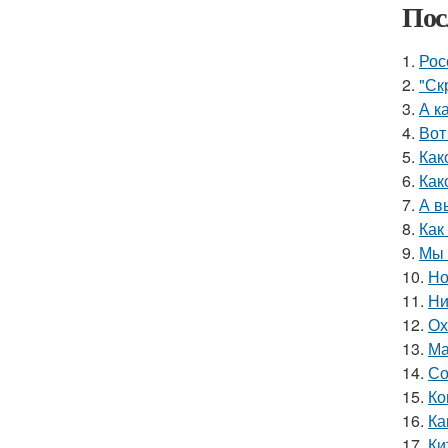
Пос
1.
Рос
2.
"Ск
3.
А к
4.
Вот
5.
Как
6.
Как
7.
А в
8.
Как
9.
Мы 
10.
Но
11.
Ни
12.
Ох
13.
Ма
14.
Со
15.
Ко
16.
Ка
17.
Ки