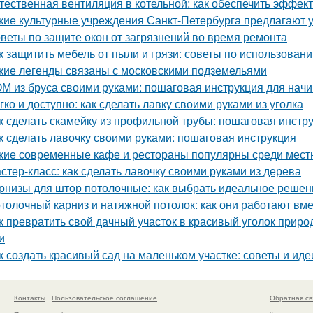
тественная вентиляция в котельной: как обеспечить эффект
кие культурные учреждения Санкт-Петербурга предлагают 
веты по защите окон от загрязнений во время ремонта
к защитить мебель от пыли и грязи: советы по использован
кие легенды связаны с московскими подземельями
М из бруса своими руками: пошаговая инструкция для на
гко и доступно: как сделать лавку своими руками из уголка
к сделать скамейку из профильной трубы: пошаговая инстр
к сделать лавочку своими руками: пошаговая инструкция
кие современные кафе и рестораны популярны среди мест
стер-класс: как сделать лавочку своими руками из дерева
рнизы для штор потолочные: как выбрать идеальное решен
толочный карниз и натяжной потолок: как они работают вм
к превратить свой дачный участок в красивый уголок прир
и
к создать красивый сад на маленьком участке: советы и иде
Контакты
Пользовательское соглашение
Обратная св