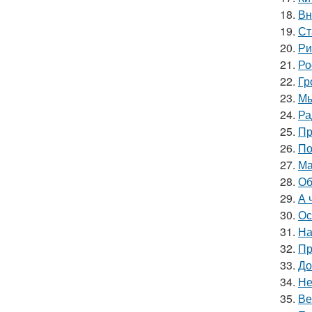
18.
Вн
19.
Ст
20.
Ри
21.
Ро
22.
Гр
23.
Мы
24.
Ра
25.
Пр
26.
По
27.
Ма
28.
Об
29.
А 
30.
Ос
31.
На
32.
Пр
33.
До
34.
Не
35.
Ве