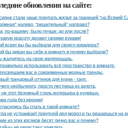
ледние обновления на сайте:
сияне стали чаще покупать жильё за границей "на Всякий С
ромная" налево, "решительный" направо?
ак, по-вашему, было лучше: до или после?
 какую красоту делают своими руками!
ой всвет вы бы выбрали для своего коридора?
ой бы диван вы себе в комнату и почему выбрали?
ы жалуетесь на свою жилпрощадь.
 правильно использовать всё пространство в комнате.
посвящаем вас в современные модные тренды.
вый трендовый оттенок для кухни - тауп.
чего необычного, просто лестница из золота.
 уж этот безумный стиль интерьера в нулевых.
ма года без иронии!
гласились бы спать в такой комнате?
гда не устраивает покупной дед мороз и ты решаешься на р
кие из этих косяков бесят лично вас и почему?
тайцы не перестают удивлять.