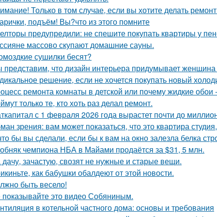
имание! Только в том случае, если вы хотите делать ремонт
арички, подъём! Вы?что из этого помните
елторы предупредили: не спешите покупать квартиры у пе
ссияне массово скупают домашние сауны.
омоздкие сушилки бесят?
 представим, что дизайн интерьера придумывает женщина 
дикальное решение, если не хочется покупать новый холод
оцесс ремонта комнаты в детской или почему жидкие обои - 
ймут только те, кто хоть раз делал ремонт.
ткапитал с 1 февраля 2026 года вырастет почти до миллион
ман зрения: вам может показаться, что это квартира студия,
что бы вы сделали, если бы к вам на окно залезла белка стр
обняк чемпиона НБА в Майами продаётся за $31, 5 млн.
 дачу, зачастую, свозят не нужные и старые вещи.
икиньте, как бабушки обалдеют от этой новости.
лжно быть весело!
 показывайте это видео Собяниным.
нтиляция в котельной частного дома: основы и требования