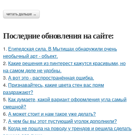
читать дальше →
Последние обновления на сайте:
1.
Египедская сила. В Мытищах обнаружили очень
необычный арт - объект.
2.
Какие решения из пинтерест кажутся красивыми, но
на самом деле не удобны.
3.
А вот это - распространённая ошибка.
4.
Признавайтесь, какие цвета стен вас прям
раздражают?
5.
Как думаете, какой вариант оформления угла самый
смешной?
6.
А может стоит и нам такое уже делать?
7.
А чем бы вы этот пустующий уголок дополнили?
8.
Когда не пошла на поводу у трендов и решила сделать