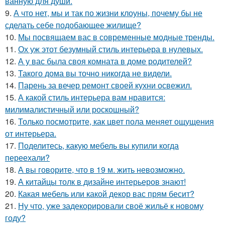
ванную для души.
9.
А что нет, мы и так по жизни клоуны, почему бы не
сделать себе подобающее жилище?
10.
Мы посвящаем вас в современные модные тренды.
11.
Ох уж этот безумный стиль интерьера в нулевых.
12.
А у вас была своя комната в доме родителей?
13.
Такого дома вы точно никогда не видели.
14.
Парень за вечер ремонт своей кухни освежил.
15.
А какой стиль интерьера вам нравится:
милималистичный или роскошный?
16.
Только посмотрите, как цвет пола меняет ощущения
от интерьера.
17.
Поделитесь, какую мебель вы купили когда
переехали?
18.
А вы говорите, что в 19 м. жить невозможно.
19.
А китайцы толк в дизайне интерьеров знают!
20.
Какая мебель или какой декор вас прям бесит?
21.
Ну что, уже задекорировали своё жильё к новому
году?