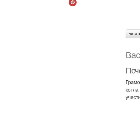
читат
Вас
Поч
Грамо
котла
учест