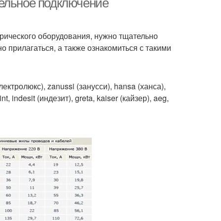
тельное подключение
трического оборудования, нужно тщательно
о прилагаться, а также ознакомиться с такими
ктролюкс), zanussi (занусси), hansa (ханса),
t, indesit (индезит), greta, kaiser (кайзер), aeg,