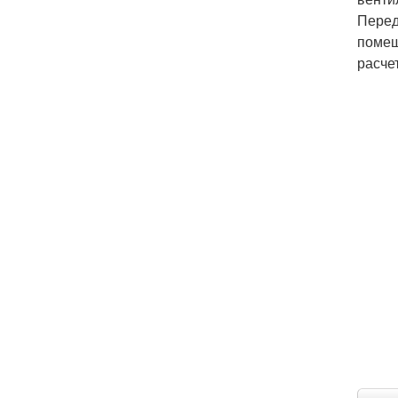
Перед
помещ
расче