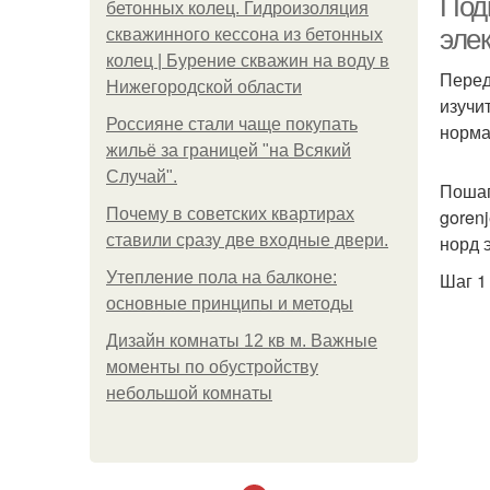
Под
бетонных колец. Гидроизоляция
эле
скважинного кессона из бетонных
колец | Бурение скважин на воду в
Перед
Нижегородской области
изучи
Россияне стали чаще покупать
норма
жильё за границей "на Всякий
Случай".
Пошаг
Почему в советских квартирах
gorenj
ставили сразу две входные двери.
норд э
Утепление пола на балконе:
Шаг 1
основные принципы и методы
Дизайн комнаты 12 кв м. Важные
моменты по обустройству
небольшой комнаты