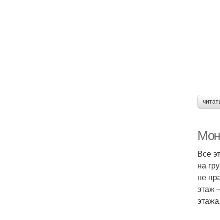
читат
Мон
Все э
на гр
не пр
этаж 
этажа