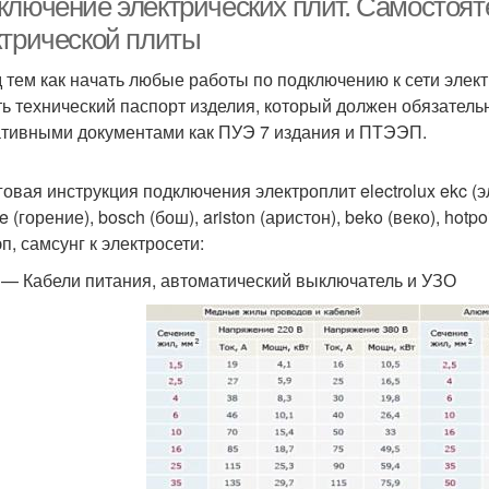
ключение электрических плит. Самостоя
ктрической плиты
 тем как начать любые работы по подключению к сети элек
ть технический паспорт изделия, который должен обязательн
тивными документами как ПУЭ 7 издания и ПТЭЭП.
овая инструкция подключения электроплит electrolux ekc (эле
e (горение), bosch (бош), ariston (аристон), beko (веко), hotpoin
п, самсунг к электросети:
 — Кабели питания, автоматический выключатель и УЗО