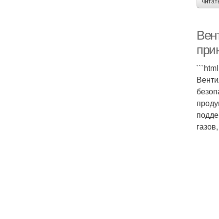
читат
Вен
при
```ht
Венти
безоп
проду
подде
газов