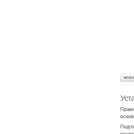
читат
Уста
Прави
основ
Подго
венти